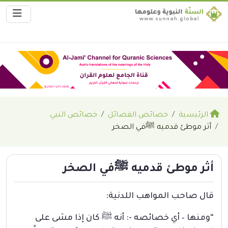
الرئيسية
خصائص الفضائل
خصائص النبي
أثر موطئ قدميه ﷺفي الصخر
أثر موطئ قدميه ﷺفي الصخر
قال صاحب المواهب اللدنية:
“ومنها – أي خصائصه -: أنه ﷺ كان إذا مشى على