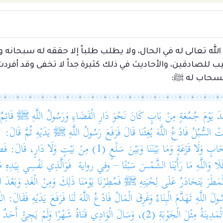
الله تعالى له في الحال، ولا يطلب طلباً إلا حققه له سبحانه و
ب للصادقين، والأحاديث في ذلك كثيرة جداً لا تخفى وقد أفرد
السحاب له ﷺ:
يَوْمَ جُمُعَةٍ مِنْ بَابٍ كَانَ نَحْوَ دَارِ الْقَضَاءِ وَرَسُولُ اللَّهِ ﷺ قَائِمٌ ي
لسُّبُلُ فَادْعُ اللَّهَ يُغِثْنَا قَالَ فَرَفَعَ رَسُولُ اللَّهِ ﷺ يَدَيْهِ ثُمَّ قَالَ: “اللَّهُم
أَنَسٌ: وَلَا وَاللَّهِ مَا نَرَى فِي السَّمَاءِ مِنْ سَحَابٍ وَلَا قَزَعَةٍ وَمَا بَي
فَلَا وَاللَّهِ مَا رَأَيْنَا الشَّمْسَ سَبْتًا – وفي رواية فَوَالَّذِي نَفْسِي بِيَدِهِ 
 الْمَطَرَ يَتَحَادَرُ عَلَى لِحْيَتِهِ ﷺ فَمُطِرْنَا يَوْمَنَا ذَلِكَ وَمِنْ الْغَدِ وَبَعْدَ 
لَ اللَّهِ تَهَدَّمَ الْبِنَاءُ وَغَرِقَ الْمَالُ فَادْعُ اللَّهَ لَنَا فَرَفَعَ يَدَيْهِ فَقَالَ: اللَّ
َمْ يَجِئْ أَحَدٌ مِنْ نَاحِيَةٍ إِلَّا حَدَّثَ بِالْجَوْدِ (3).