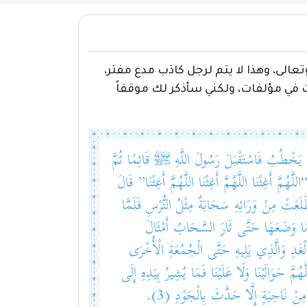
تعالى، وهذا لا يتم لرجل كاذب مدع مفتر،
ت في مؤلفات، ولكني سأذكر لك موقفاً
َخْطُبُ فَاسْتَقْبَلَ رَسُولَ اللَّهِ ﷺ قَائِمًا ثُمَّ
َّ أَغِثْنَا اللَّهُمَّ أَغِثْنَا اللَّهُمَّ أَغِثْنَا” قَالَ
ْنَنَا وَبَيْنَ سَلْعٍ (1) مِنْ بَيْتٍ وَلَا دَارٍ، قَالَ: فَطَلَعَتْ مِنْ وَرَائِهِ سَحَابَةٌ مِثْلُ التُّرْسِ فَلَمَّا
مَا وَضَعَهَا حَتَّى ثَارَ السَّحَابُ أَمْثَالَ
الْغَدِ وَالَّذِي يَلِيهِ حَتَّى الْجُمُعَةِ الْأُخْرَى
هُمَّ حَوَالَيْنَا وَلَا عَلَيْنَا فَمَا يُشِيرُ بِيَدِهِ إِلَى