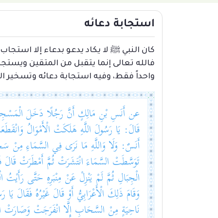
استجابة دعائه
كان النبي ﷺ لا يكاد يدعو بدعاء إلا استجاب 
فالله تعالى إنما يتقبل من المتقين ويستجي
واحداً فقط، وفيه استجابة دعائه وتسخير 
عن أَنَسِ بْنِ مَالِكٍ أَنَّ رَجُلًا دَخَلَ الْمَسْجِدَ 
قَالَ: يَا رَسُولَ اللَّهِ هَلَكَتْ الْأَمْوَالُ وَانْقَطَعَتْ ا
تَوَسَّطَتْ السَّمَاءَ انْتَشَرَتْ ثُمَّ أَمْطَرَتْ قَالَ 
الْجِبَالِ ثُمَّ لَمْ يَنْزِلْ عَنْ مِنْبَرِهِ حَتَّى رَأَيْتُ
وَقَامَ ذَلِكَ الْأَعْرَابِيُّ أَوْ قَالَ غَيْرُهُ فَقَالَ يَا رَسُو
نَاحِيَةٍ مِنْ السَّحَابِ إِلَّا انْفَرَجَتْ وَصَارَتْ الْمَدِينَةُ مِثْلَ الْجَوْبَةِ (2)، وَسَالَ الْوَادِي قَنَاةُ شَهْرًا وَل