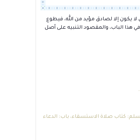
ل لا يكون إلا لصادق مؤيد من الله، فيطوع
ي هذا الباب، والمقصود التنبيه على أصل
لبخاري: كتاب الجمعة، باب: الاستسقاء في خطبة الجمعة غير مستقبل، رقم (1014)، ومسلم: كتاب صلاة الاستسقاء، باب: الدعاء