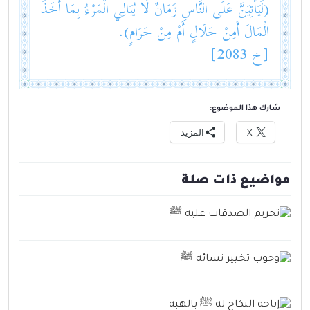
(لَيَأْتِيَنَّ عَلَى النَّاسِ زَمَانٌ لَا يُبَالِي الْمَرْءُ بِمَا أَخَذَ
الْمَالَ أَمِنْ حَلَالٍ أَمْ مِنْ حَرَامٍ).
[خ 2083]
شارك هذا الموضوع:
X
المزيد
مواضيع ذات صلة