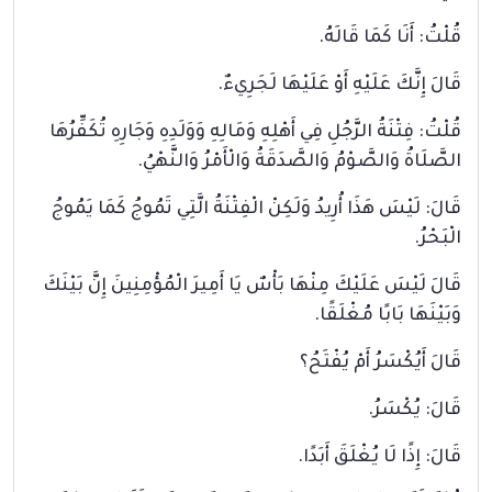
قُلْتُ: أَنَا كَمَا قَالَهُ.
قَالَ إِنَّكَ عَلَيْهِ أَوْ عَلَيْهَا لَجَرِيءٌ.
قُلْتُ: فِتْنَةُ الرَّجُلِ فِي أَهْلِهِ وَمَالِهِ وَوَلَدِهِ وَجَارِهِ تُكَفِّرُهَا
الصَّلَاةُ وَالصَّوْمُ وَالصَّدَقَةُ وَالْأَمْرُ وَالنَّهْيُ.
قَالَ: لَيْسَ هَذَا أُرِيدُ وَلَكِنْ الْفِتْنَةُ الَّتِي تَمُوجُ كَمَا يَمُوجُ
الْبَحْرُ.
قَالَ لَيْسَ عَلَيْكَ مِنْهَا بَأْسٌ يَا أَمِيرَ الْمُؤْمِنِينَ إِنَّ بَيْنَكَ
وَبَيْنَهَا بَابًا مُغْلَقًا.
قَالَ أَيُكْسَرُ أَمْ يُفْتَحُ؟
قَالَ: يُكْسَرُ.
قَالَ: إِذًا لَا يُغْلَقَ أَبَدًا.