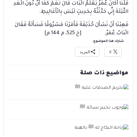
قُلْنَا أَكَانَ عُمَرُ يَعْلَمُ الْبَابَ قَالَ نَعَمْ كَمَا أَنَّ دُونَ الْغَدِ
اللَّيْلَةَ إِنِّي حَدَّثْتُهُ بِحَدِيثٍ لَيْسَ بِالْأَغَالِيطِ.
فَهِبْنَا أَنْ نَسْأَلَ حُذَيْفَةَ فَأَمَرْنَا مَسْرُوقًا فَسَأَلَهُ فَقَالَ
الْبَابُ عُمَرُ.
[خ 525، م 144 م]
شارك هذا الموضوع:
X
المزيد
مواضيع ذات صلة