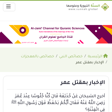
الرئيسية
خصائص النبي
خصائص بالمعجزات
الإخبار بمقتل عمر
الإخبار بمقتل عمر
أخرج الشيخان عَنْ حُذَيْفَةَ قَالَ كُنَّا جُلُوسًا عِنْدَ عُمَرَ
رَضِيَ اللَّهُ عَنْهُ فَقَالَ أَيُّكُمْ يَحْفَظُ قَوْلَ رَسُولِ اللَّهِ ﷺ
فِي الْفِتْنَةِ؟