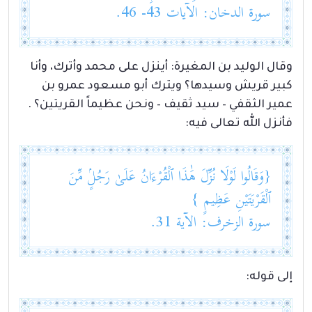
سورة الدخان: الآيات 43- 46.
وقال الوليد بن المغيرة: أينزل على محمد وأترك، وأنا
كبير قريش وسيدها؟ ويترك أبو مسعود عمرو بن
عمير الثقفي – سيد ثقيف – ونحن عظيماً القريتين؟ .
فأنزل الله تعالى فيه:
{وَقَالُوا لَوْلَا نُزِّلَ هَٰذَا ٱلْقُرْءَانُ عَلَىٰ رَجُلٍۢ مِّنَ
ٱلْقَرْيَتَيْنِ عَظِيمٍ }
سورة الزخرف: الآية 31.
إلى قوله: