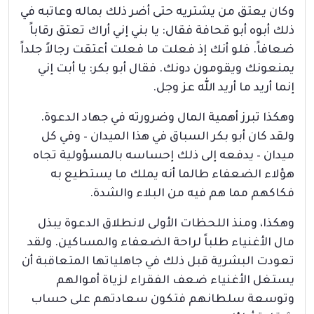
وكان يعتق من يشتريه حتى أضر ذلك بماله وعاتبه في
ذلك أبوه أبو قحافة فقال: يا بني إني أراك تعتق رقاباً
ضعافاً. فلو أنك إذ فعلت ما فعلت أعتقت رجالاً جلداً
يمنعونك ويقومون دونك. فقال أبو بكر: يا أبت إني
إنما أريد ما أريد الله عز وجل.
وهكذا تبرز أهمية المال وضرورته في جهاد الدعوة.
ولقد كان أبو بكر السباق في هذا الميدان – وفي كل
ميدان – يدفعه إلى ذلك إحساسه بالمسؤولية تجاه
هؤلاء الضعفاء طالما أنه يملك ما يستطيع به
فكاكهم مما هم فيه من البلاء والشدة.
وهكذا، ومنذ اللحظات الأولى لانطلاق الدعوة يبذل
مال الأغنياء طلباً لراحة الضعفاء والمساكين. ولقد
تعودت البشرية قبل ذلك في جاهلياتها المتعاقبة أن
يستغل الأغنياء ضعف الفقراء لزياة أموالهم
وتوسعة سلطانهم فتكون سعادتهم على حساب