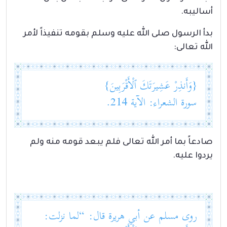
أساليبه.
بدأ الرسول صلى الله عليه وسلم بقومه تنفيذاً لأمر
الله تعالى:
{وَأَنذِرْ عَشِيرَتَكَ ٱلْأَقْرَبِينَ}
سورة الشعراء: الآية 214.
صادعاً بما أمر الله تعالى فلم يبعد قومه منه ولم
يردوا عليه.
روى مسلم عن أبي هريرة قال: “لما نزلت: