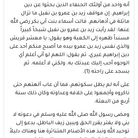
أنه واحد من أولئك الحنفاء الذين بحثوا عن دين
إبراهيم. إن مواقف زيد بن عمرو بن نفيل ما تزال
ماثلة في أذهانهم. قالت أسماء بنت أبي بكر رضي الله
عنها: لقد رأيت زيد بن عمرو بن نفيل شيخاً كبيراً
مسنداً ظهره إلى الكعبة وهو يقول: يا معشر قريش
والذي نفس زيد بن عمرو بيده ما أصبح منكم أحد على
دين إبراهيم غيري. ثم يقول: اللهم لو أني أعلم أي
الوجوه أحب إليك عبدتك به. ولكني لا أعلمه. ثم
يسجد على راحته (1).
على أنه لم يطل سكوتهم، فما أن عاب آلهتهم حتى
ناكروه وأجمعوا على خلافه وعداوته وكان ذلك سنة
أربع من البعثة.
ومضى رسول الله صلى الله عليه وسلم في دعوته لا
يني ولا يفتر يقرر الحق ويبين زيف الباطل، يدعو إلى
توحيد الله ونبذ هذه الأصنام المتناثرة هنا وهناك دليلاً