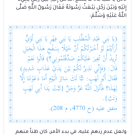
إِلَيْهِ وَبَيْنَ رَجُلٍ يَبْعَثُ رَسُولَهُ فَقَالَ رَسُولُ اللَّهِ صَلَّى
اللَّهُ عَلَيْهِ وَسَلَّمَ:
(يَا بَنِي عَبْدِ الْمُطَّلِبِ يَا بَنِي فِهْرٍ يَا بَنِي لُؤَيٍّ
أَرَأَيْتُمْ لَوْ أَخْبَرْتُكُمْ أَنَّ خَيْلًا بِسَفْحِ هَذَا الْجَبَلِ
تُرِيدُ أَنْ تُغِيرَ عَلَيْكُمْ صَدَّقْتُمُونِي؟) قَالُوا نَعَمْ
قَالَ: (فَإِنِّي نَذِيرٌ لَكُمْ بَيْنَ يَدَيْ عَذَابٍ شَدِيدٍ)
فَقَالَ أَبُو لَهَبٍ: تَبًّا لَكَ سَائِرَ الْيَوْمِ أَمَا دَعَوْتَنَا إِلَّا
لِهَذَا؟ فَأَنْزَلَ اللَّهُ عَزَّ وَجَلَّ {تَبَّتْ يَدَا أَبِي لَهَبٍ
وَتَبَّ}.
متفق عليه (خ 4770، م 208).
ولعل عدم ردهم عليه، في بدء الأمر، كان ظناً منهم