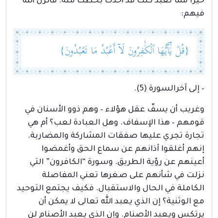
خيراً مما تعبد كنت قد أخذت بحظك منه. فأنزل الله
فيهم:
{قُلْ يَٰٓأَيُّهَا ٱلْكَٰفِرُونَ لَآ أَعْبُدُ مَا تَعْبُدُونَ}
– إلى آخرالسورة (5).
وغريب أن يسفّ عقل هؤلاء – وهم ذوو الأسنان في
قومهم – هذا الإسفاف. وهل العبادة لعب؟ أم هي
تجارة تجري عليها صفقات المشاركة والمضاربة.
إنهم أغلقوا آذانهم عن سماع الحق وأغمضوا
أعينهم عن رؤية الطريق. وسورة “الكافرون” التي
نزلت في شأنهم على صغرها تعني المفاصلة
الكاملة في الحال والاستقبال. فكيف يجتمع التوحيد
مع الوثنية؟ إن الذي يعبد الله تعالى لا يمكن أن
يرتكس ويعبد الأصنام. وإن الذي يعبد الأصنام لن