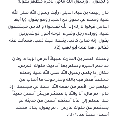
والجنون. . ورسول الله ماضٍ لأمره مظهر دعوته.
قال ربيعة بن عباد الديلي: رأيت رسول الله صلى الله
عليه وسلم في سوق ذي المجاز وهو يقول: (يا أيها
الناس قولوا لا إله إلا الله تفلحوا) والناس مجتمعون
عليه، ووراءه رجل وضيء الوجه أحول ذو غديرتين
يقول: إنه صابئ كاذب، يتبعه حيث ذهب، فسألت عنه
فقالوا: هذا عمه أبو لهب (2).
وسلك النضر بن الحارث سبيلاً آخر في الإيذاء. وكان
قد قدم الحيرة وتعلم بها أحاديث ملوك الفرس،
فكان إذا جلس رسول الله صلى الله عليه وسلم
مجلساً فذكر فيه بالله وحذر قومه ما أصاب من
قبلهم من الأمم من نقمة الله، خلفه في مجلسه – إذا
قام – ثم قال: أنا والله يا معشر قريش أحسن حديثاً
منه، فهلم إلي، فأنا أحدثكم أحسن من حديثه ثم
يحدثهم عن ملوك فارس. . ثم يقول: بماذا محمد
أحسن حديثاً مني؟ (3).