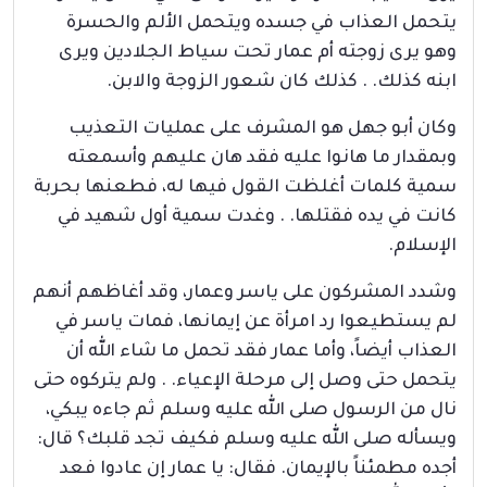
يتحمل العذاب في جسده ويتحمل الألم والحسرة
وهو يرى زوجته أم عمار تحت سياط الجلادين ويرى
ابنه كذلك. . كذلك كان شعور الزوجة والابن.
وكان أبو جهل هو المشرف على عمليات التعذيب
وبمقدار ما هانوا عليه فقد هان عليهم وأسمعته
سمية كلمات أغلظت القول فيها له، فطعنها بحربة
كانت في يده فقتلها. . وغدت سمية أول شهيد في
الإسلام.
وشدد المشركون على ياسر وعمار، وقد أغاظهم أنهم
لم يستطيعوا رد امرأة عن إيمانها، فمات ياسر في
العذاب أيضاً، وأما عمار فقد تحمل ما شاء الله أن
يتحمل حتى وصل إلى مرحلة الإعياء. . ولم يتركوه حتى
نال من الرسول صلى الله عليه وسلم ثم جاءه يبكي،
ويسأله صلى الله عليه وسلم فكيف تجد قلبك؟ قال:
أجده مطمئناً بالإيمان. فقال: يا عمار إن عادوا فعد