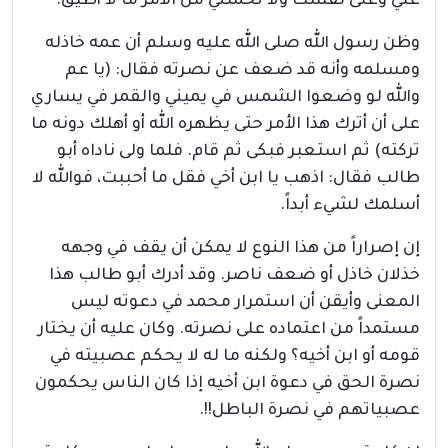
علي وعلى نفسك ولا تحملني من الأمر ما لا أطيق.
وظن رسول الله صلى الله عليه وسلم أن عمه خاذله
ومسلمه وأنه قد ضعف عن نصرته فقال: (يا عم
والله لو وضعوا الشمس في يميني والقمر في يساري
على أن أترك هذا الأمر حتى يظهره الله أو أهلك دونه ما
تركته) ثم استعبر فبكى ثم قام. فلما ولى ناداه أبو
طالب فقال: اذهب يا ابن أخي فقل ما أحببت، فوالله لا
أسلمك لشيء أبداً.
إن إصراراً من هذا النوع لا يمكن أن يقف في وجهه
خذلان خاذل أو ضعف ناصر. وقد أدرك أبو طالب هذا
المعنى وأيقن أن استمرار محمد في دعوته ليس
مستمداً من اعتماده على نصرته. وكان عليه أن يختار
قومه أو ابن أخيه؟ ولكنه ما له لا يحكم عصبيته في
نصرة الحق في دعوة ابن أخيه إذا كان الناس يحكمون
عصبياتهم في نصرة الباطل!!.