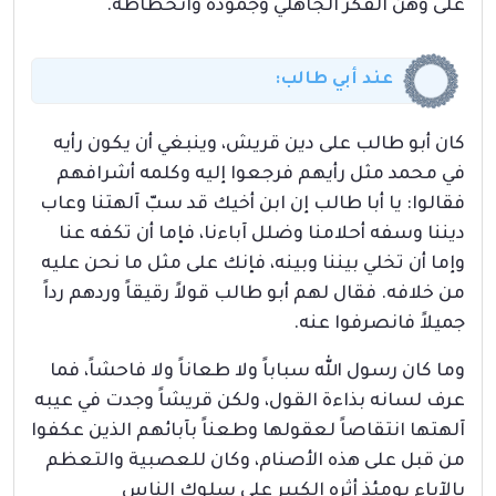
على وهن الفكر الجاهلي وجموده وانحطاطه.
عند أبي طالب:
كان أبو طالب على دين قريش، وينبغي أن يكون رأيه
في محمد مثل رأيهم فرجعوا إليه وكلمه أشرافهم
فقالوا: يا أبا طالب إن ابن أخيك قد سبّ آلهتنا وعاب
ديننا وسفه أحلامنا وضلل آباءنا، فإما أن تكفه عنا
وإما أن تخلي بيننا وبينه، فإنك على مثل ما نحن عليه
من خلافه. فقال لهم أبو طالب قولاً رقيقاً وردهم رداً
جميلاً فانصرفوا عنه.
وما كان رسول الله سباباً ولا طعاناً ولا فاحشاً، فما
عرف لسانه بذاءة القول، ولكن قريشاً وجدت في عيبه
آلهتها انتقاصاً لعقولها وطعناً بآبائهم الذين عكفوا
من قبل على هذه الأصنام، وكان للعصبية والتعظم
بالآباء يومئذ أثره الكبير على سلوك الناس