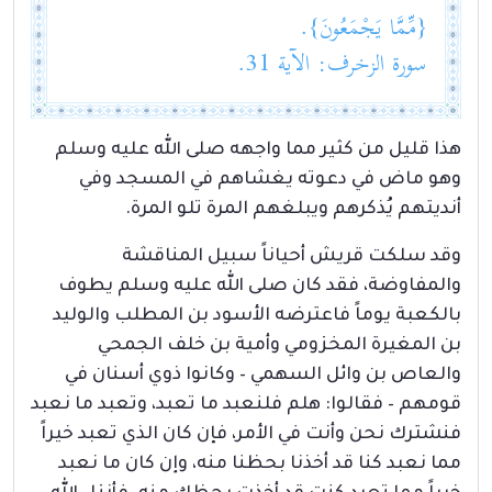
{مِّمَّا يَجْمَعُونَ}.
سورة الزخرف: الآية 31.
هذا قليل من كثير مما واجهه صلى الله عليه وسلم
وهو ماض في دعوته يغشاهم في المسجد وفي
أنديتهم يُذكرهم ويبلغهم المرة تلو المرة.
وقد سلكت قريش أحياناً سبيل المناقشة
والمفاوضة، فقد كان صلى الله عليه وسلم يطوف
بالكعبة يوماً فاعترضه الأسود بن المطلب والوليد
بن المغيرة المخزومي وأمية بن خلف الجمحي
والعاص بن وائل السهمي – وكانوا ذوي أسنان في
قومهم – فقالوا: هلم فلنعبد ما تعبد، وتعبد ما نعبد
فنشترك نحن وأنت في الأمر، فإن كان الذي تعبد خيراً
مما نعبد كنا قد أخذنا بحظنا منه، وإن كان ما نعبد