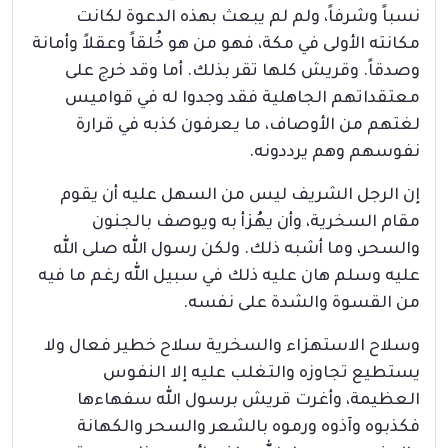
نسباً وشرفاً، ولم لم يبعث بهذه الدعوة لكانت
مكانته الأولى في مكة، فهو من هو خُلقاً وعقلاً وأمانة
وصدقاً. وقريش كلها تقر بذلك. أما وقد خرج على
معتقداتهم الجاهلية فقد وجدوا له في قواميس
لغتهم من الأوصاف، ما يعرفون كذبه في قرارة
نفوسهم وهم يرددونه.
إن الرجل الشريف ليس من السهل عليه أن يقوم
مقام السخرية، وأن يهُزأ به ويوصف بالجنون
والسحر، وما أشبه ذلك. ولكن رسول الله صلى الله
عليه وسلم هان عليه ذلك في سبيل الله رغم ما فيه
من القسوة والشدة على نفسه.
وسلاح الاستهزاء والسخرية سلاح خطير فعال ولا
يستطيع تجاوزه والتغلب عليه إلا النفوس
العظيمة، وأغرت قريش برسول الله سفهاءها
فكذبوه وآذوه ورموه بالشعر والسحر والكهانة