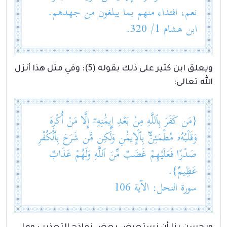
نعم، افتداء منهم بما يبلغون من جهدهم.
ابن هشام 1/ 320.
ويعلق ابن كثير على ذلك بقوله (5): وفي مثل هذا أنزل
الله تعالى:
{مَن كَفَرَ بِٱللَّهِ مِنۢ بَعْدِ إِيمَٰنِهِۦٓ إِلَّا مَنْ أُكْرِهَ
وَقَلْبُهُۥ مُطْمَئِنٌّۢ بِٱلْإِيمَٰنِ وَلَٰكِن مَّن شَرَحَ بِٱلْكُفْرِ
صَدْرًا فَعَلَيْهِمْ غَضَبٌ مِّنَ ٱللَّهِ وَلَهُمْ عَذَابٌ
عَظِيمٌ}.
سورة النحل: الآية 106