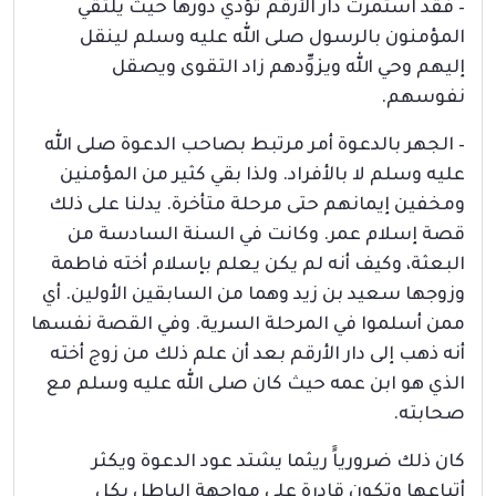
– فقد استمرت دار الأرقم تؤدي دورها حيث يلتقي
المؤمنون بالرسول صلى الله عليه وسلم لينقل
إليهم وحي الله ويزوِّدهم زاد التقوى ويصقل
نفوسهم.
– الجهر بالدعوة أمر مرتبط بصاحب الدعوة صلى الله
عليه وسلم لا بالأفراد. ولذا بقي كثير من المؤمنين
ومخفين إيمانهم حتى مرحلة متأخرة. يدلنا على ذلك
قصة إسلام عمر. وكانت في السنة السادسة من
البعثة، وكيف أنه لم يكن يعلم بإسلام أخته فاطمة
وزوجها سعيد بن زيد وهما من السابقين الأولين. أي
ممن أسلموا في المرحلة السرية. وفي القصة نفسها
أنه ذهب إلى دار الأرقم بعد أن علم ذلك من زوج أخته
الذي هو ابن عمه حيث كان صلى الله عليه وسلم مع
صحابته.
كان ذلك ضرورياًَ ريثما يشتد عود الدعوة ويكثر
أتباعها وتكون قادرة على مواجهة الباطل بكل