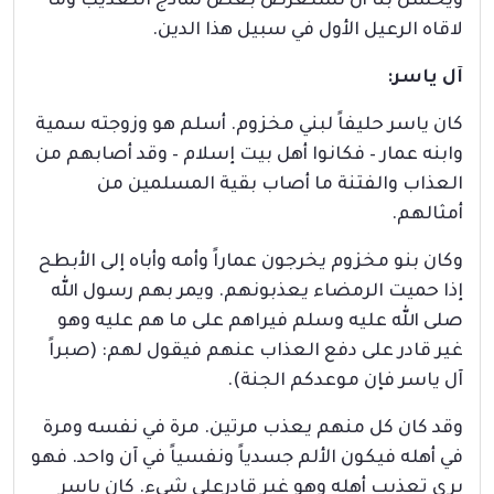
ويحسن بنا أن نستعرض بعض نماذج التعذيب وما
لاقاه الرعيل الأول في سبيل هذا الدين.
آل ياسر
:
كان ياسر حليفاً لبني مخزوم. أسلم هو وزوجته سمية
وابنه عمار – فكانوا أهل بيت إسلام – وقد أصابهم من
العذاب والفتنة ما أصاب بقية المسلمين من
أمثالهم.
وكان بنو مخزوم يخرجون عماراً وأمه وأباه إلى الأبطح
إذا حميت الرمضاء يعذبونهم. ويمر بهم رسول الله
صلى الله عليه وسلم فيراهم على ما هم عليه وهو
غير قادر على دفع العذاب عنهم فيقول لهم: (صبراً
آل ياسر فإن موعدكم الجنة).
وقد كان كل منهم يعذب مرتين. مرة في نفسه ومرة
في أهله فيكون الألم جسدياً ونفسياً في آن واحد. فهو
يرى تعذيب أهله وهو غير قادرعلى شيء. كان ياسر