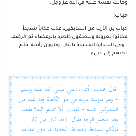
وهانت نفسه عليه في الله عز وجل.
خباب
:
خباب بن الأرت من السابقين، عذب عذاباً شديداً.
فكانوا يعرونه ويلصقون ظهره بالرمضاء ثم الرضف
– وهي الحجارة المحماة بالنار – ويلوون رأسه، فلم
يجبهم إلى شيء.
قال خباب: أتيت النبي صلى الله عليه وسلم
– وهو متوسد ببردة في ظل الكعبة وقد لقينا من
المشركين شدة – فقلت: ألا تدعو الله؟ فقعد
وهو محمر الوجه فقال: (قد كان من كان
قبلكم ليمشط بأمشاط الحديد ما دون عظامه