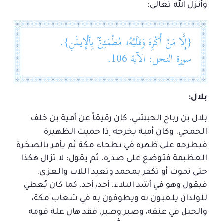
وأنزل الله تعالى:
{إِلَّا مَنْ أُكْرِهَ وَقَلْبُهُۥ مُطْمَئِنٌّۢ بِٱلْإِيمَٰنِ}.
سورة النحل: الآية 106.
بلال:
بلال بن رباح الحبشي. كان رقيقاً عن أمية بن خلف
الجمحي. وكان أمية يخرجه إذا حميت الظهيرة
فيطرحه على ظهره في بطحاء مكة ثم يأمر بالصخرة
العظيمة فتوضع على صدره. ثم يقول: لا تزال هكذا
حتى تموت أو تكفر بمحمد وتعبد اللات والعزى.
فيقول وهو في أشد البلاء: أحد، أحد. كما كان يُعطي
للولدان يلعبون به ويطوفون به في شعاب مكة،
والحبل في عنقه، وصبر وصبر، فقد هان علة قومه