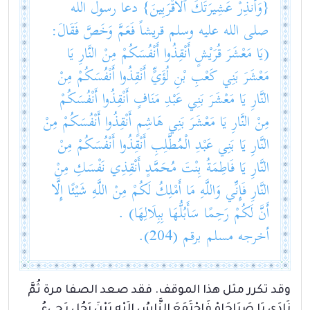
{وَأَنذِرْ عَشِيرَتَكَ ٱلْأَقْرَبِينَ} دعا رسول الله
صلى الله عليه وسلم قريشاً فَعَمَّ وَخَصَّ فَقَالَ:
(يَا مَعْشَرَ قُرَيْشٍ أَنْقِذُوا أَنْفُسَكُمْ مِنْ النَّارِ يَا
مَعْشَرَ بَنِي كَعْبِ بْنِ لُؤَيٍّ أَنْقِذُوا أَنْفُسَكُمْ مِنْ
النَّارِ يَا مَعْشَرَ بَنِي عَبْدِ مَنَافٍ أَنْقِذُوا أَنْفُسَكُمْ
مِنْ النَّارِ يَا مَعْشَرَ بَنِي هَاشِمٍ أَنْقِذُوا أَنْفُسَكُمْ مِنْ
النَّارِ يَا بَنِي عَبْدِ الْمُطَّلِبِ أَنْقِذُوا أَنْفُسَكُمْ مِنْ
النَّارِ يَا فَاطِمَةُ بِنْتَ مُحَمَّدٍ أَنْقِذِي نَفْسَكِ مِنْ
النَّارِ فَإِنِّي وَاللَّهِ مَا أَمْلِكُ لَكُمْ مِنْ اللَّهِ شَيْئًا إِلَّا
أَنَّ لَكُمْ رَحِمًا سَأَبُلُّهَا بِبِلَالِهَا) .
أخرجه مسلم برقم (204).
وقد تكرر مثل هذا الموقف. فقد صعد الصفا مرة ثُمَّ
نَادَى يَا صَبَاحَاهْ فَاجْتَمَعَ النَّاسُ إِلَيْهِ بَيْنَ رَجُلٍ يَجِيءُ