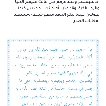
أحاسيسهم ومشاعرهم حتى هانت عليهم الدنيا
وآثروا الآخرة. وقد عذر الله أولئك المعذبين فيما
يقولون حينما يبلغ الجهد منهم مبلغه وتستنفذ
إمكانات الصبر.
قال سعيد بن جبير: قلت لعبد الله بن عباس:
أكان المشركون يبلغون من أصحاب رسول الله
صلى الله عليه وسلم من العذاب ما يعذرون به
في ترك دينهم؟ قال: نعم والله. إن كانوا
ليضربون أحدهم ويجيعونه ويعطشونه حتى ما
يقدر أن يستوي جالساً من شدة الضر الذي به
حتى يعطيهم ما سألوه من الفتنة حتى يقولون
له: اللات والعزى إلهان من دون الله فيقول: