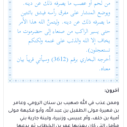
من لحم أو عصب ما يصرفه ذلك عن دينه.
ويوضع المنشار على مفرق رأسه فيشق باثنتين
ما يصرفه ذلك عن دينه. وليتمنَّ الله هذا الأمر
حتى يسير الراكب من صنعاء إلى حضرموت ما
يخاف إلا الله والذئب على غنمه ولكنكم
تستعجلون).
أخرجه البخاري برقم (3612) وسيأتي قريباً بيان
معناه.
آخرون
:
وممن عذب في الله صهيب بن سنان الرومي، وعامر
بن فهيرة مولى الطفيل بن عبد الله، وأبو فكيهة مولى
أمية بن خلف، وأم عبيس، وزنيرة، ولينة جارية بني
مؤمل التي كان يعذبها عمر بن الخطاب ثم يدعها