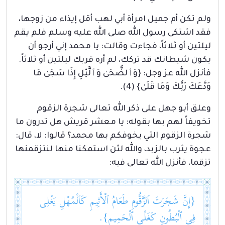
ولم تكن أم جميل امرأة أبي لهب أقل إيذاء من زوجها،
فقد اشتكى رسول الله صلى الله عليه وسلم فلم يقم
ليلتين أو ثلاثاً، فجاءت وقالت: يا محمد إني أرجو أن
يكون شيطانك قد تركك، لم أره قربك ليلتين أو ثلاثاً.
فأنزل الله عز وجل: {وَٱلضُّحَىٰ وَٱلَّيْلِ إِذَا سَجَىٰ مَا
وَدَّعَكَ رَبُّكَ وَمَا قَلَىٰ} (4).
وعلق أبو جهل على ذكر الله تعالى شجرة الزقوم
تخويفاً لهم بها بقوله: يا معشر قريش هل تدرون ما
شجرة الزقوم التي يخوفكم بها محمد؟ قالوا: لا، قال:
عجوة يثرب بالزبد، والله لئن استمكنا منها لنتزقمنها
تزقما، فأنزل الله تعالى فيه:
{إِنَّ شَجَرَتَ ٱلزَّقُّومِ طَعَامُ ٱلْأَثِيمِ كَٱلْمُهْلِ يَغْلِى
فِى ٱلْبُطُونِ كَغَلْىِ ٱلْحَمِيمِ}.