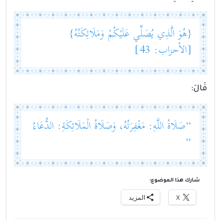
{هُوَ الَّذِي يُصَلِّي عَلَيْكُمْ وَمَلَائِكَتُهُ}
[الأحزاب: 43]
قَالَ:
“صَلَاةُ اللَّهِ: مَغْفِرَتُهُ، وَصَلَاةُ الْمَلَائِكَةِ: الدُّعَاءُ
“
شارك هذا الموضوع:
X
المزيد