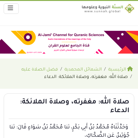
الرئيسية
الشمائل المحمدية
فضل الصلاة عليه
صلاة الله: مغفرته، وصلاة الملائكة: الدعاء
صلاة الله: مغفرته، وصلاة الملائكة:
الدعاء
وَحَدَّثَنَاهُ مُحَمَّدُ بْنُ أَبِي بَكْرٍ، ثنا مُحَمَّدُ بْنُ سَوَاءٍ قَالَ: ثنا
جُوَيْبِرٌ، عَنِ الضَّحَّاكِ،