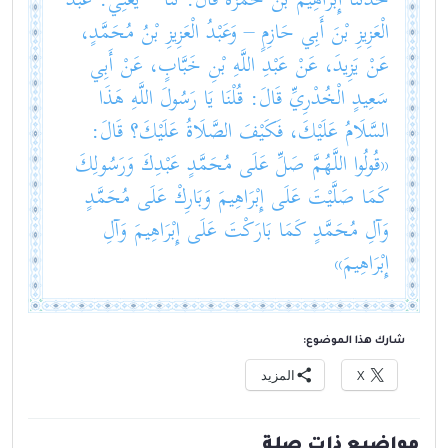
حَدَّثَنَا إِبْرَاهِيمُ بْنُ حَمْزَةَ قَالَ: ثنا – يَعْنِي: عَبْدَ
الْعَزِيزِ بْنَ أَبِي حَازِمٍ – وَعَبْدُ الْعَزِيزِ بْنُ مُحَمَّدٍ،
عَنْ يَزِيدَ، عَنْ عَبْدِ اللَّهِ بْنِ خَبَّابٍ، عَنْ أَبِي
سَعِيدٍ الْخُدْرِيِّ قَالَ: قُلْنَا يَا رَسُولَ اللَّهِ هَذَا
السَّلَامُ عَلَيْكَ، فَكَيْفَ الصَّلَاةُ عَلَيْكَ؟ قَالَ:
«قُولُوا اللَّهُمَّ صَلِّ عَلَى مُحَمَّدٍ عَبْدِكَ وَرَسُولِكَ
كَمَا صَلَّيْتَ عَلَى إِبْرَاهِيمَ وَبَارِكْ عَلَى مُحَمَّدٍ
وَآلِ مُحَمَّدٍ كَمَا بَارَكْتَ عَلَى إِبْرَاهِيمَ وَآلِ
إِبْرَاهِيمَ»
شارك هذا الموضوع:
X
المزيد
مواضيع ذات صلة