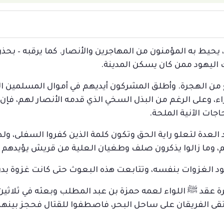
يحيط به المؤمنون من المهاجرين والأنصار. كما يرقبه – بحذر
 اليهود ممن كان يسكن المدينة.
من الهجرة. وأطلق المشركون أيديهم في أموال المسلمين ا
ء، وعلى الرغم من البذل السخي الذي قدمه الأنصار لهم، ف
حاجات الآنية الملحة.
عداد العدة لتعلو راية الحق وتكون كلمة الذين كفروا السفلى، 
هم، وما زالوا يذكرون صلف وطغيان العلية من قريش يؤيدهم
ود الغزوات بنفسه، وتتابعت هذه البعوث حتى كانت غزوة بدر 
 عقد ﷺ اللواء لعمه حمزة بن عبد المطلب وبعثه في ثلاثين ر
قى الفريقان على ساحل البحر، فاصطفوا للقتال فحجز بينهم 