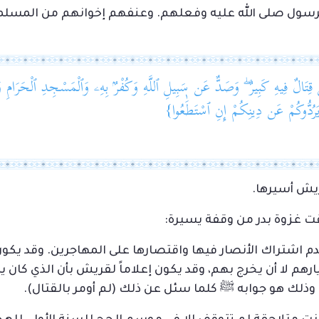
رسول صلى الله عليه وفعلهم. وعنفهم إخوانهم من المسلمي
قِتَالٌ فِيهِ كَبِيرٌ ۖ وَصَدٌّ عَن سَبِيلِ ٱللَّهِ وَكُفْرٌۢ بِهِۦ وَٱلْمَسْجِدِ ٱلْحَرَامِ وَإِخْر
ىٰ يَرُدُّوكُمْ عَن دِينِكُمْ إِنِ ٱسْتَطَٰعُوا}
ريش أسيرها.
ت غزوة بدر من وقفة يسيرة:
 اشتراك الأنصار فيها واقتصارها على المهاجرين. وقد يكون ذل
رهم لا أن يخرج بهم، وقد يكون إعلاماً لقريش بأن الذي كا
. وذلك هو جوابه ﷺ كلما سئل عن ذلك (لم أومر بالقتال).