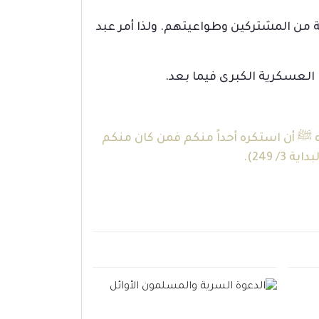
ذا فهي عملية فدائية (1) ينبغي أن تقوم على الرغبة من المشتركين وطواعيتهم. ولذا أمر عبد
 العسكرية الكبرى فيما بعد.
له ﷺ أن استكره أحداً منكم فمن كان منكم
بداية
3/ 249).