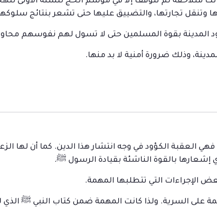
كانت متلاحقة لم تتوقف إلا في موسم الحج للسنة الأولى للهج
ا وتنقل تجارتها، والتضييق عليها حتى تشعر بنتائج سلوكها
 المدينة بقوة المسلمين حتى لا تسول لهم نفوسهم محاولة
ي العقبة الكؤود في وجه انتشار هذا الدين. كما أن لها الزعا
ي إشعارها بالقوة الناشئة بقيادة الرسول ﷺ.
 على السرية. ولذا كانت المهمة ضمن كتاب النبي ﷺ الذي لم 