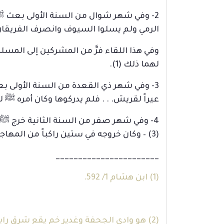
2- وفي شهر شوال من السنة الأولى بعث ﷺ 
الرمي ولم يسلوا السيوف وانصرف الفريقان
وفي هذا اللقاء فرَّ من المشركين إلى المسل
لهما ذلك (1).
عيراً لقريش. . . فلم يدركوها وكان أمره ﷺ لس
4- وفي شهر صفر من السنة الثانية خرج ﷺ في
(3) – وكان خروجه في ستين راكباً من المهاجرين. فلم يدرك العير، وعقد مصالحة مع بني ضمرة.
_______________________
(1)
ابن هشام 1/ 592.
(2) هو وادي الجحفة وغدير خم يقع شرق رابغ على قرابة (25) كيلا [معجم المعالم الجغرافية].