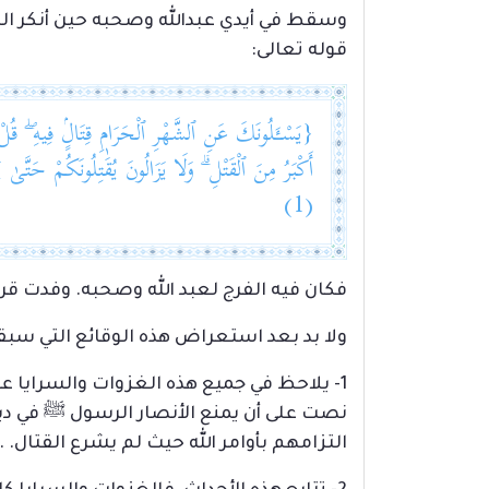
وسقط في أيدي عبدالله وصحبه حين أنكر ال
قوله تعالى:
{يَسْـَٔلُونَكَ عَنِ ٱلشَّهْرِ ٱلْحَرَامِ قِتَالٍۢ فِيهِ ۖ قُلْ 
أَكْبَرُ مِنَ ٱلْقَتْلِ ۗ وَلَا يَزَالُونَ يُقَٰتِلُونَكُمْ حَتَّ
(1)
فكان فيه الفرج لعبد الله وصحبه. وفدت ق
ولا بد بعد استعراض هذه الوقائع التي سبق
1- يلاحظ في جميع هذه الغزوات والسرايا عدم
نصت على أن يمنع الأنصار الرسول ﷺ في ديا
التزامهم بأوامر الله حيث لم يشرع القتال. 