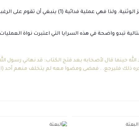
كما أنها أول عملية توغل قريباً من مكة مركز الوثنية. ول
الية تبدو واضحة في هذه السرايا التي اعتبرت نواة العمليات
 الله حينما قال لأصحابه بعد فتح الكتاب: قد نهاني رسول ال
ره ذلك فليرجع. . فمضى ومضوا معه لم يتخلف منهم أحد (ال