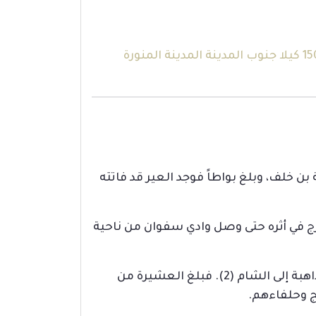
(3) ولذا يسمى بعضهم هذه العزوة الأبواء ويسميها بعضهم غزوة ودان وهو من أودية الحجاز يمر على 150 كيلا جنوب المدينة المدينة المنورة
بن خلف، وبلغ بواطاً فوجد العير قد فاتته
لفهري الذي أغار على سرح (1) المدينة فاستاقه. فخرج في أثره حتى وصل وادي سفوان من ناحية
7- ثم خرج ﷺ في جمادى الأولى من السنة الثانية في مائة وخمسين من الهاجرين يعترضون عيراً لقريش ذاهبة إلى الشام (2). فبلغ العشيرة من
لج وحلفاءهم.