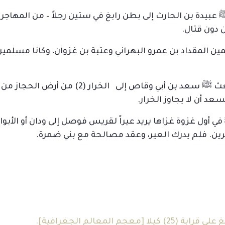
عبيدة بن الحارث إلى بطن رابغ في ستين رجلاً – من المهاجر
 دون قتال.
مين المقداد بن عمرو البهراني وعتبة بن غزوان، وكانا مسلمي
3- وفي شهر ذي القعدة من السنة الأولى بعث ﷺ 
عد أن لا يجاوز الخرار.
 أول غزوة غزاها يريد عيراً لقريس فوصل إلى ودان أو الأبواء