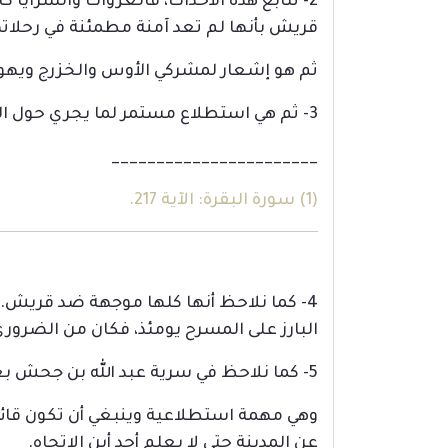
2- تتابع هذه الأحداث، فالغزوات والسرايا 
قريش بأنها لم تعد آمنة مطمئنة في رحلاته
ثم هو إشعار لمشركي الأوس والخزرج ويهود
3- ثم هي استطلاع مستمر لما يجري حول المدينة، وذلك ضرورة أمنية لا بد منها.
_______________________
(1)
سورة البقرة: الآية 217.
4- كما نلاحظ أنها كلها موجهة ضد قريش. فه
البارز على المسرح يومئذ، فكان من الضرور
5- كما نلاحظ في سرية عبد الله بن جحش بعض الإجراءات التي تتطلبها المهمة.
وهي مهمة استطلاعية وينبغي أن تكون قائمة
عن المدينة حتى لا يعلم أحد أين الاتجاه.