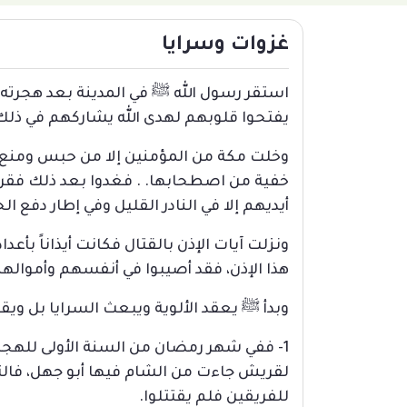
غزوات وسرايا
استقر رسول الله ﷺ في المدينة بعد هجرته، 
يفتحوا قلوبهم لهدى الله يشاركهم في ذلك
وخلت مكة من المؤمنين إلا من حبس ومنع 
خفية من اصطحابها. . فغدوا بعد ذلك فقرا
أيديهم إلا في النادر القليل وفي إطار دفع ال
ونزلت آيات الإذن بالقتال فكانت أيذاناً بأ
هذا الإذن، فقد أصيبوا في أنفسهم وأموال
وبدأ ﷺ يعقد الألوية ويبعث السرايا بل ويق
1- ففي شهر رمضان من السنة الأولى للهجرة
لقريش جاءت من الشام فيها أبو جهل، فالت
للفريقين فلم يقتتلوا.