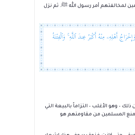
ن لمخالفتهم أمر رسول الله ﷺ. ثم نزل
َاجُ أَهْلِهِۦ مِنْهُ أَكْبَرُ عِندَ ٱللَّهِ ۚ وَٱلْفِتْنَةُ
ك – وهو الأغلب – التزاماً بالبيعة التي
ن يمنع المسلمين من مقاومتهم هو