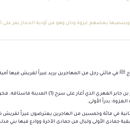
رج ﷺ في مائتي رجل من المهاجرين يريد عيراً لقريش فيها أمية 
6- ثم خرج – في الشهر نفسه – في طلب كرز بن جابر ا
لغزوة: بدراً الأولى.
 بقية جمادى الأولى وليال من جمادى الآخرة ووادع فيها بني مد