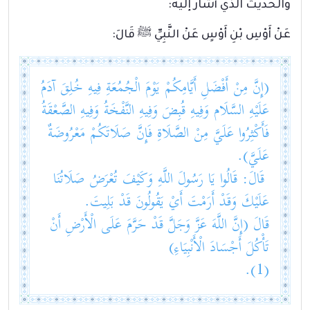
والحديث الذي أشار إليه:
عَنْ أَوْسِ بْنِ أَوْسٍ عَنْ النَّبِيِّ ﷺ قَالَ:
(إِنَّ مِنْ أَفْضَلِ أَيَّامِكُمْ يَوْمَ الْجُمُعَةِ فِيهِ خُلِقَ آدَمُ
عَلَيْهِ السَّلَام وَفِيهِ قُبِضَ وَفِيهِ النَّفْخَةُ وَفِيهِ الصَّعْقَةُ
فَأَكْثِرُوا عَلَيَّ مِنْ الصَّلَاةِ فَإِنَّ صَلَاتَكُمْ مَعْرُوضَةٌ
عَلَيَّ).
قَالَ: قَالُوا يَا رَسُولَ اللَّهِ وَكَيْفَ تُعْرَضُ صَلَاتُنَا
عَلَيْكَ وَقَدْ أَرَمْتَ أَيْ يَقُولُونَ قَدْ بَلِيتَ.
قَالَ (إِنَّ اللَّهَ عَزَّ وَجَلَّ قَدْ حَرَّمَ عَلَى الْأَرْضِ أَنْ
تَأْكُلَ أَجْسَادَ الْأَنْبِيَاءِ)
(1).