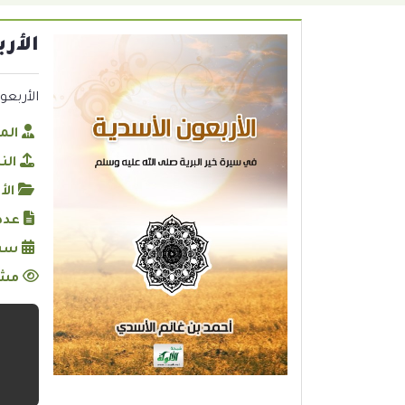
الأرب
الأربعون ا
الم
الن
الأ
عدد
سنة
مشا