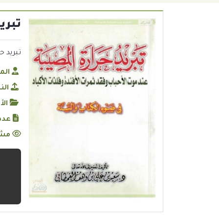
تبري
تبريد حرارة
الم
الن
الأ
عدد
مشا