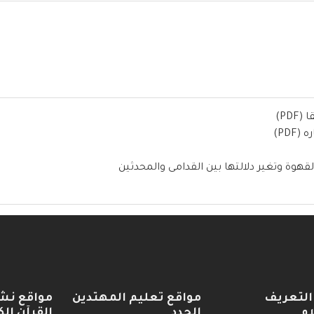
PD)
PD)
قهوة وتغير دلالتها بين القدامى والمحدثين
التعريف
مواقع تعليم المهتدين
مواقع نش
ام
الجدد
القرآن الك