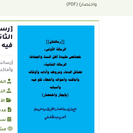
واختصار) (PDF)
[رسا
الثا
فيه و
[رسالتا
وأماكنه وأ
الم
الن
الأ
عدد
سنة
مشا