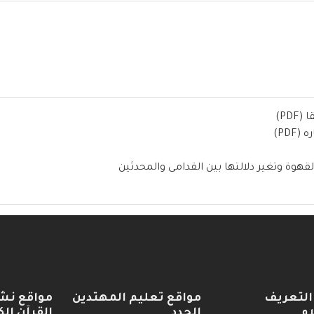
PD)
PD)
قهوة وتغير دلالتها بين القدامى والمحدثين
التعريف
مواقع تعليم المهتدين
مواقع نش
ام
الجدد
القرآن الك