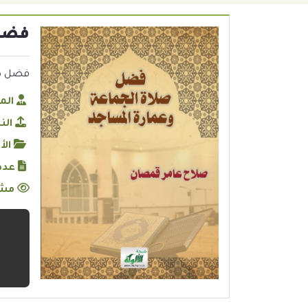
فضل 
فضل صلاة ا
الم
الن
الأ
عدد
مشا