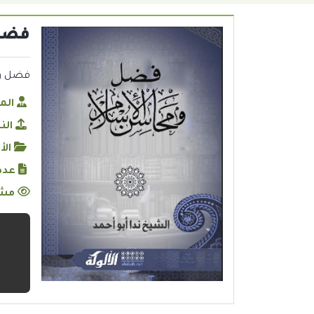
فضل 
فضل وم
الم
الن
الأ
عدد
مشا