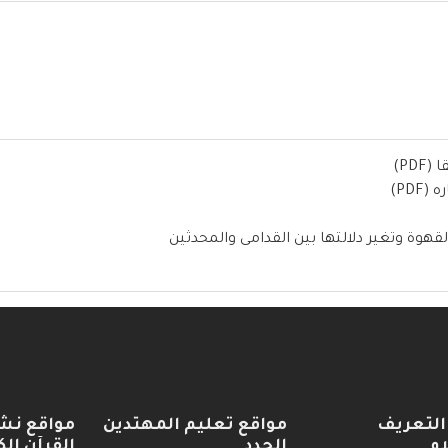
PD)
PD)
قهوة وتغير دلالتها بين القدامى والمحدثين
التعريف
مواقع تعليم المهتدين
مواقع نش
ام
الجدد
القرآن الك