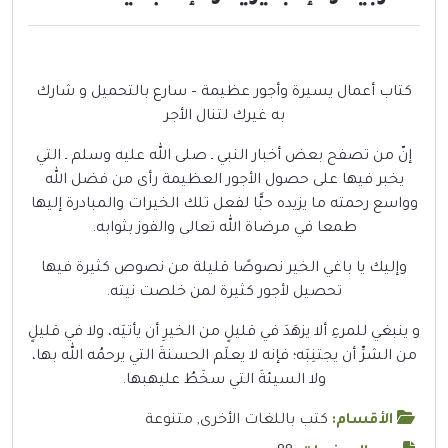
كتاب أعمال يسيرة وأجور عظيمة – سارع بالتحميل و شارك
به غيرك لتنال الأجر
إنّ من تصفح بعض أخبار النبي ـ صلى الله عليه وسلم ـ التي
يخبر فيها على حصول الأجور العظيمة رأى من فضل الله
وواسع رحمته ما يزيده حبًّا لفعل تلك الخيرات والمبادرة إليها
طمعا في مرضاة الله تعالى والفوز بثوابه.
وإليك يا باغي الخير نصوصًا قليلة من نصوص كثيرة فيها
تحصيل لأجور كثيرة لمن خلصت نيته.
و ينبغي للمرءِ ألا يزهَدَ في قليلٍ من الخيرِ أن يأتيَه، ولا في قليلٍ
من الشرِّ أن يجتنِبَه؛ فإنه لا يعلَم الحسنةَ التي يرحمُه الله بها،
ولا السيئةَ التي سخَطُ عليهبها.
الأقسام:
كتب باللغات الأخرى
,
متنوعة