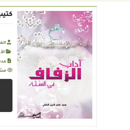
كتيب
الم
الأ
عدد
مشا