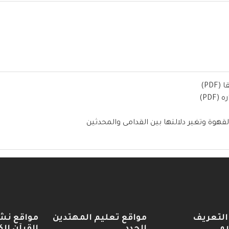
PD)
PD)
قهوة وتغير دلالتها بين القدامى والمحدثين
التعريف
مواقع تعليم المهتدين
مواقع نش