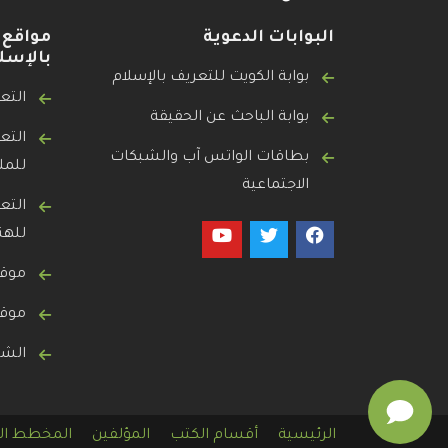
البوابات الدعوية
مواقع 
بالإسل
بوابة الكويت للتعريف بالإسلام
التع
بوابة الباحث عن الحقيقة
التع
بطاقات الواتس آب والشبكات
للمل
الاجتماعية
التع
لله
موقع
موقع
الشا
الرئيسية
أقسام الكتب
المؤلفين
المخطط ال