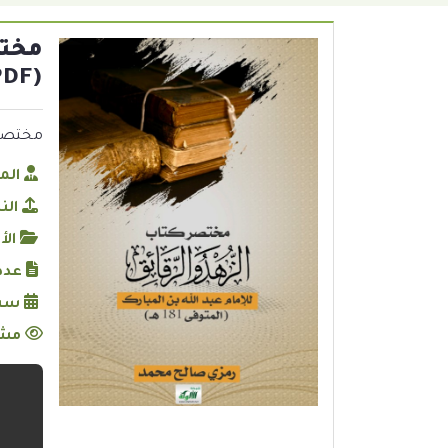
(PDF)
مختصر كتاب
الم
الن
الأ
عدد
سنة
مشا