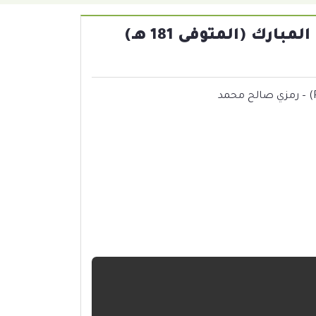
مختصر كتاب الزهد والرقائق للإمام عبد الله بن المبارك (المتوفى 181 هـ)