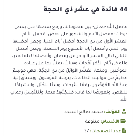
44 فائدة في عشر ذي الحجة
فاضل الله -تعالى- بين مخلوقاته، ورفع بعضها على بعض
درجات؛ ففضل الأيام والشهور على بعض، فجعل الأيام
العشر الأُول من ذي الحجة أفضل أيام الدنيا، وجعل أفضلها
يوم النحر، وأفضل أيام الأسبوع يوم الجمعة، وجعل أفضل
الليالي ليالي العشر الأواخر من رمضان، وأفضلها ليلة القدر،
ولله في أيَّامِ الدَّهْرِ نَفَحاتٌ وهِباتٌ، يمتنُّ بها على عبادِه
الموحِّدين، ومنها: العَشُْر الأوائِلُ من ذي الحِجَّة، فهي موسِمٌ
عظيمٌ من مواسِم الطاعات، يترقَّبه المؤمنون، ويشتاقُ إليه
عِبادُ الله المُوَحِّدون، رفعًا للدَّرجات، وسدًّا للخَلَل، واستدراكًا
للنقص، وتعويضًا لما فات؛ فلنجْتَهِدْ فيها، ولْنلتَمِسْ رحماتِ
الله.
المؤلف:
محمد صالح المنجد
الأقسام:
متنوعة
عدد الصفحات:
37