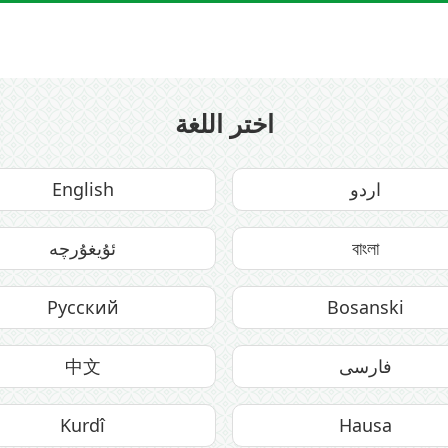
اختر اللغة
اردو
English
বাংলা
ئۇيغۇرچە
Русский
Bosanski
فارسی
中文
Kurdî
Hausa