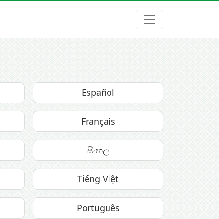
Español
Français
සිංහල
Tiếng Việt
Português