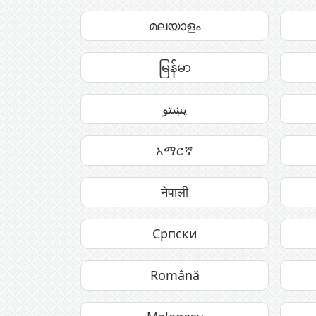
മലയാളം
မြန်မာ
پښتو
አማርኛ
नेपाली
Српски
Română