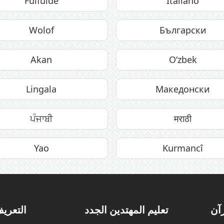
Fulfulde
Italiano
Wolof
Български
Akan
O‘zbek
Lingala
Македонски
ਪੰਜਾਬੀ
मराठी
Yao
Kurmancî
رآن
تعليم المهتدين الجدد
التعريف