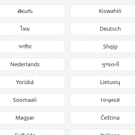
తెలుగు
Kiswahili
ไทย
Deutsch
অসমীয়া
Shqip
Nederlands
ગુજરાતી
Yorùbá
Lietuvių
Soomaali
тоҷикӣ
Magyar
Čeština