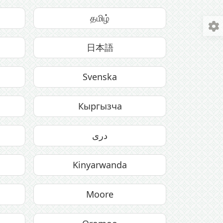
தமிழ்
日本語
Svenska
Кыргызча
دری
Kinyarwanda
Moore