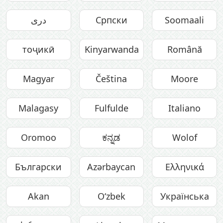
Soomaali
Српски
دری
тоҷикӣ
Kinyarwanda
Română
Magyar
Čeština
Moore
Malagasy
Fulfulde
Italiano
Oromoo
ಕನ್ನಡ
Wolof
Български
Azərbaycan
Ελληνικά
Akan
O‘zbek
Українська