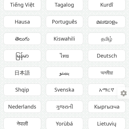
Tiếng Việt
Tagalog
Kurdî
Hausa
Português
മലയാളം
తెలుగు
Kiswahili
தமிழ்
မြန်မာ
ไทย
Deutsch
অসমীয়া
پښتو
日本語
Shqip
Svenska
አማርኛ
Nederlands
ગુજરાતી
Кыргызча
नेपाली
Yorùbá
Lietuvių