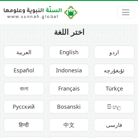
اختر اللغة
اردو
English
العربية
ئۇيغۇرچە
Indonesia
Español
বাংলা
Français
Türkçe
Русский
Bosanski
සිංහල
فارسی
中文
हिन्दी