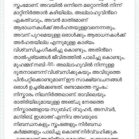
സ്തംഭമാണ്. അവയിൽ ഒന്നിനെ മറ്റൊന്നിൽ നിന്ന്
മാറ്റിനിർത്താൻ കഴിയില്ല. അല്ലാഹുവിൻ്റെ
ഏകത്വവും, അവൻ മാത്രമാണ്
ആരാധനകൾക്ക് അർഹതയുള്ളവനെന്നതും,
അവന് പുറമെയുള്ള ഒരാൾക്കും ആരാധനകൾക്ക്
അർഹതയില്ല എന്നുമുള്ള കാര്യം
വിശ്വസിച്ചംഗീകരിച്ചു കൊണ്ടും, അതിൻ്റെ
താൽപ്പര്യങ്ങൾ ജീവിതത്തിൽ പാലിച്ചു കൊണ്ടും,
മുഹമ്മദ് നബി -ﷺ- അല്ലാഹുവിൽ നിന്നുള്ള
ദൂതനാണെന്ന് വിശ്വസിക്കുകയും അവിടുത്തെ
പിൻപറ്റിക്കൊണ്ടുമാണ് ഈ സാക്ഷ്യവചനങ്ങൾ
ഒരാൾ ഉച്ചരിക്കേണ്ടത്. രണ്ടാമത്തെ സ്തംഭം:
നിസ്കാരം നിലനിർത്തലാണ്. രാവിലെയും
രാത്രിയിലുമായുള്ള അഞ്ചു നേരത്തെ
നിസ്കാരങ്ങളായ സുബ്ഹ്, ദ്വുഹർ, അസ്വർ,
മഗ്‌രിബ്, ഇശാഅ് എന്നിവ അവയുടെ
നിബന്ധനകളും സ്തംഭങ്ങളും നിർബന്ധ
കർമ്മങ്ങളും പാലിച്ചു കൊണ്ട് നിർവ്വഹിക്കുക
എന്നതാണ് അതിൻ്റെ ഉദ്ദേശ്യം. മൂന്നാമത്തെ