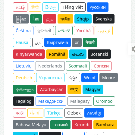
தமிழ்
हिन्दी
සිංහල
Tiếng Việt
Русский
မြန်မာ
ไทย
پښتو
অসমীয়া
Shqip
Svenska
Čeština
ગુજરાતી
አማርኛ
Yorùbá
ئۇيغۇرچە
Hausa
دری
Кыргызча
or
नेपाली
Kinyarwanda
Română
తెలుగు
Bosanski
Lietuvių
Nederlands
Soomaali
Српски
Deutsch
Українська
ಕನ್ನಡ
Wolof
Moore
ქართული
Azərbaycan
中文
Magyar
Tagalog
Македонски
Malagasy
Oromoo
मराठी
ਪੰਜਾਬੀ
Türkçe
O‘zbek
ភាសាខ្មែរ
Bahasa Melayu
тоҷикӣ
Kirundi
Bambara