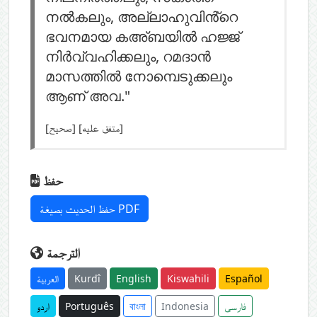
നൽകലും, അല്ലാഹുവിൻ്റെ
ഭവനമായ കഅ്ബയിൽ ഹജ്ജ്
നിർവ്വഹിക്കലും, റമദാൻ
മാസത്തിൽ നോമ്പെടുക്കലും
ആണ് അവ."
[صحيح] [متفق عليه]
حفظ
حفظ الحديث بصيغة PDF
الترجمة
العربية
Kurdî
English
Kiswahili
Español
اردو
Português
বাংলা
Indonesia
فارسی