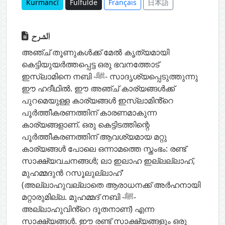
Kurmancî
Fulfulde
Français
日本語
الشرح
അഞ്ച് തൂണുകൾക്ക് മേൽ കൃത്യമായി
കെട്ടിയുയർത്തപ്പെട്ട ഒരു ഭവനത്തോട്
ഇസ്‌ലാമിനെ നബി -ﷺ- സാദൃശ്യപ്പെടുത്തുന്നു
ഈ ഹദീഥിൽ. ഈ അഞ്ച് കാര്യങ്ങൾക്ക്
പുറമെയുള്ള കാര്യങ്ങൾ ഇസ്‌ലാമിൻ്റെ
പൂർത്തീകരണത്തിന് കാരണമാകുന്ന
കാര്യങ്ങളാണ്. ഒരു കെട്ടിടത്തിന്റെ
പൂർത്തീകരണത്തിന് ആവശ്യമായ മറ്റു
കാര്യങ്ങൾ പോലെ ഒന്നാമത്തെ സ്തംഭം: രണ്ട്
സാക്ഷ്യവചനങ്ങൾ; ലാ ഇലാഹ ഇല്ലല്ലാഹ്,
മുഹമ്മദുൻ റസൂലുല്ലാഹ്'
(അല്ലാഹുവല്ലാതെ ആരാധനക്ക് അർഹനായി
മറ്റാരുമില്ല. മുഹമ്മദ് നബി -ﷺ-
അല്ലാഹുവിൻ്റെ ദൂതനാണ്) എന്ന
സാക്ഷ്യങ്ങൾ. ഈ രണ്ട് സാക്ഷ്യങ്ങളും ഒരു