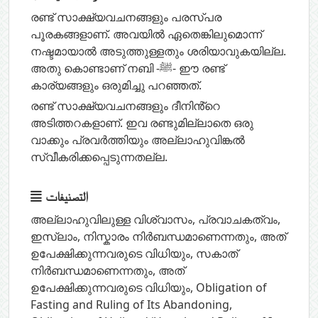
രണ്ട് സാക്ഷ്യവചനങ്ങളും പരസ്പര
പൂരകങ്ങളാണ്. അവയിൽ ഏതെങ്കിലുമൊന്ന്
നഷ്ടമായാൽ അടുത്തുള്ളതും ശരിയാവുകയില്ല.
അതു കൊണ്ടാണ് നബി -ﷺ- ഈ രണ്ട്
കാര്യങ്ങളും ഒരുമിച്ചു പറഞ്ഞത്.
രണ്ട് സാക്ഷ്യവചനങ്ങളും ദീനിൻ്റെ
അടിത്തറകളാണ്. ഇവ രണ്ടുമില്ലാതെ ഒരു
വാക്കും പ്രവർത്തിയും അല്ലാഹുവിങ്കൽ
സ്വീകരിക്കപ്പെടുന്നതല്ല.
التصنيفات
അല്ലാഹുവിലുള്ള വിശ്വാസം
,
പ്രവാചകത്വം
,
ഇസ്ലാം
,
നിസ്കാരം നിർബന്ധമാണെന്നതും, അത്
ഉപേക്ഷിക്കുന്നവരുടെ വിധിയും
,
സകാത്
നിർബന്ധമാണെന്നതും, അത്
ഉപേക്ഷിക്കുന്നവരുടെ വിധിയും
,
Obligation of
Fasting and Ruling of Its Abandoning
,