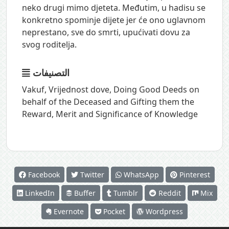
neko drugi mimo djeteta. Međutim, u hadisu se
konkretno spominje dijete jer će ono uglavnom
neprestano, sve do smrti, upućivati dovu za
svog roditelja.
التصنيفات
Vakuf
,
Vrijednost dove
,
Doing Good Deeds on
behalf of the Deceased and Gifting them the
Reward
,
Merit and Significance of Knowledge
Facebook
Twitter
WhatsApp
Pinterest
LinkedIn
Buffer
Tumblr
Reddit
Mix
Evernote
Pocket
Wordpress