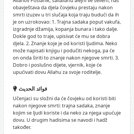
Allahov Poslanik, sallallahu alejhi ve sellem, nas
obavještava da djela čovjeku prestaju nakon
smrti izuzev u tri slučaja koja traju budući da ih
je on uzrokovao: 1. Trajna sadaka poput vakufa,
izgradnje džamija, kopanja bunara i tako dalje.
Dokle god to traje, upisivat će mu se dobra
djela. 2. Znanje koje je od koristi ljudima. Neko
može napisati knjigu i podučiti nekoga, pa će
on onda širiti to znanje nakon njegove smrti. 3.
Dobro i poslušno dijete, vjernik, koje će
upućivati dovu Allahu za svoje roditelje.
فوائد الحديث
Učenjaci su složni da će čovjeku od koristi biti
nakon njegove smrti: trajna sadaka, znanje
kojim se ljudi koriste i da neko za njega upućuje
dovu. U drugim hadisima se navodi i hadž
također.