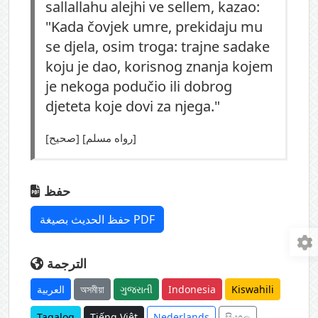
sallallahu alejhi ve sellem, kazao:
"Kada čovjek umre, prekidaju mu
se djela, osim troga: trajne sadake
koju je dao, korisnog znanja kojem
je nekoga podučio ili dobrog
djeteta koje dovi za njega."
[صحيح] [رواه مسلم]
حفظ
حفظ الحديث بصيغة PDF
الترجمة
العربية
অসমীয়া
ગુજરાતી
Indonesia
Kiswahili
Tagalog
Tiếng Việt
Nederlands
සිංහල