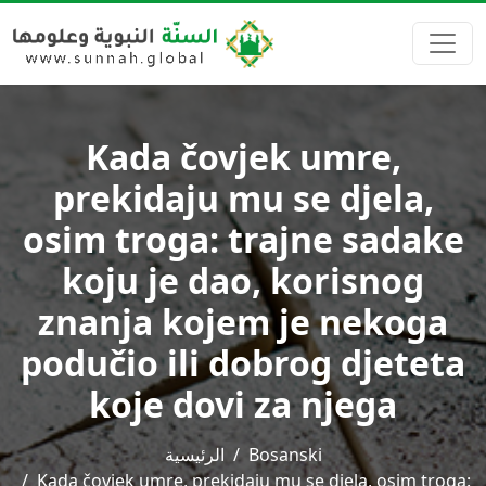
Kada čovjek umre,
prekidaju mu se djela,
osim troga: trajne sadake
koju je dao, korisnog
znanja kojem je nekoga
podučio ili dobrog djeteta
koje dovi za njega
الرئيسية
Bosanski
Kada čovjek umre, prekidaju mu se djela, osim troga: