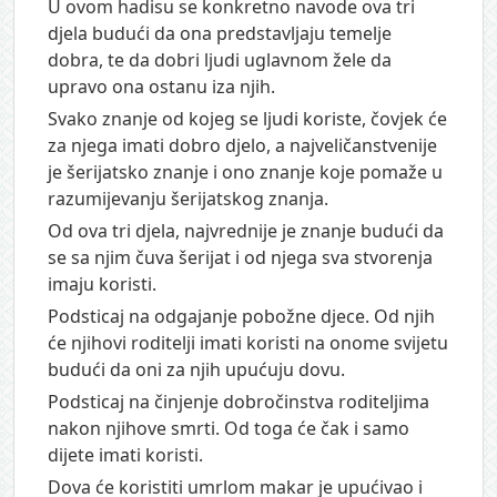
U ovom hadisu se konkretno navode ova tri
djela budući da ona predstavljaju temelje
dobra, te da dobri ljudi uglavnom žele da
upravo ona ostanu iza njih.
Svako znanje od kojeg se ljudi koriste, čovjek će
za njega imati dobro djelo, a najveličanstvenije
je šerijatsko znanje i ono znanje koje pomaže u
razumijevanju šerijatskog znanja.
Od ova tri djela, najvrednije je znanje budući da
se sa njim čuva šerijat i od njega sva stvorenja
imaju koristi.
Podsticaj na odgajanje pobožne djece. Od njih
će njihovi roditelji imati koristi na onome svijetu
budući da oni za njih upućuju dovu.
Podsticaj na činjenje dobročinstva roditeljima
nakon njihove smrti. Od toga će čak i samo
dijete imati koristi.
Dova će koristiti umrlom makar je upućivao i