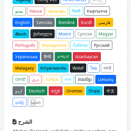
پښتو
Hausa
മലയാളം
नेपाली
Кыргызча
English
Svenska
Română
Kurdî
فارسی
తెలుగు
ქართული
Moore
Српски
Magyar
Português
Македонски
Čeština
Русский
Українська
हिन्दी
አማርኛ
Azərbaycan
Malagasy
Kinyarwanda
Wolof
ไทย
मराठी
ਪੰਜਾਬੀ
دری
Türkçe
বাংলা
ភាសាខ្មែរ
Lietuvių
اردو
Deutsch
ಕನ್ನಡ
Oromoo
Shqip
中文
தமிழ்
မြန်မာ
الشرح