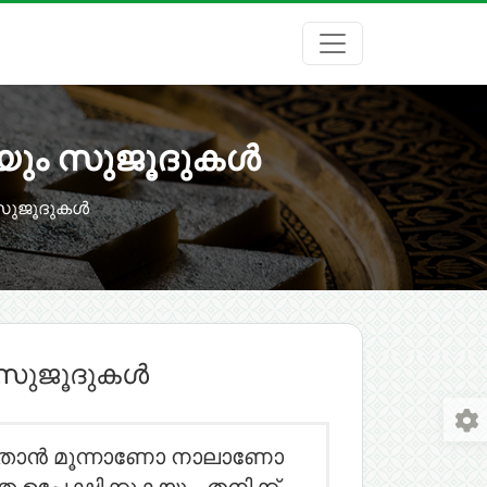
െയും സുജൂദുകൾ
 സുജൂദുകൾ
ം സുജൂദുകൾ
ും, താൻ മൂന്നാണോ നാലാണോ
പേക്ഷിക്കുകയും, തനിക്ക്