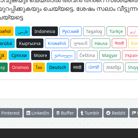
പ്പിക്കുകയും ചെയ്യട്ടെ. ശേഷം സലാം വീട്ടുന്
യ്യട്ടെ
pañol
فارسی
Indonesia
Русский
Tagalog
Türkçe
اردو
orùbá
Кыргызча
Kiswahili
ગુજરાતી
Hausa
नेपाली
Ro
್ನಡ
Српски
Moore
ქართული
Čeština
Magyar
Украї
sy
Oromoo
ไทย
Deutsch
मराठी
ਪੰਜਾਬੀ
ភាសាខ្មែរ
Shqi
Pinterest
LinkedIn
Buffer
Tumblr
Reddit