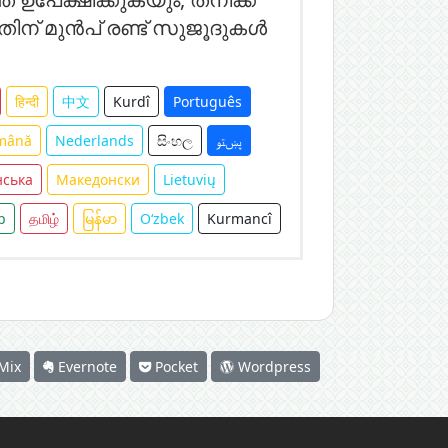
നതിന് മുൻപ് രണ്ട് സുജൂദുകൾ
हिन्दी
中文
Kurdî
Português
mână
Nederlands
සිංහල
پښتو
нська
Македонски
Lietuvių
p
தமிழ்
မြန်မာ
O‘zbek
Kurmancî
Mix
Evernote
Pocket
Wordpress