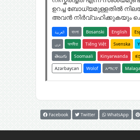
ഉറച്ച ബോധ്യമുള്ളതിൽ നിലയുറ
അവൻ നിർവ്വഹിക്കുകയും ചെ
العربية
বাংলা
Bosanski
English
Es
دری
অসমীয়া
Tiếng Việt
Svenska
Y
తెలుగు
Soomaali
Kinyarwanda
ಕನ
Azərbaycan
Wolof
አማርኛ
Malaga
Facebook
Twitter
WhatsApp