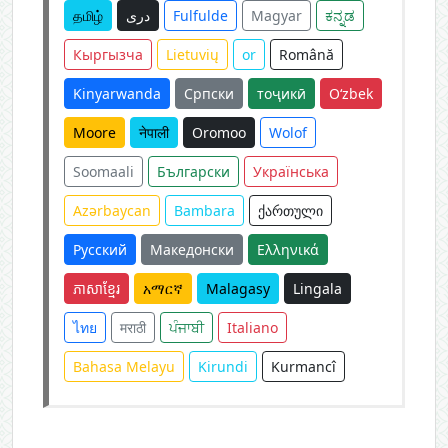
தமிழ்
دری
Fulfulde
Magyar
ಕನ್ನಡ
Кыргызча
Lietuvių
or
Română
Kinyarwanda
Српски
тоҷикӣ
O‘zbek
Moore
नेपाली
Oromoo
Wolof
Soomaali
Български
Українська
Azərbaycan
Bambara
ქართული
Русский
Македонски
Ελληνικά
ភាសាខ្មែរ
አማርኛ
Malagasy
Lingala
ไทย
मराठी
ਪੰਜਾਬੀ
Italiano
Bahasa Melayu
Kirundi
Kurmancî