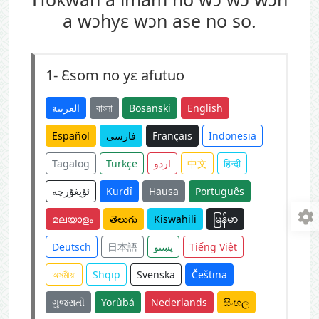
a wɔhyɛ wɔn ase no so.
1-
Ɛsom no yɛ afutuo
العربية
বাংলা
Bosanski
English
Español
فارسی
Français
Indonesia
Tagalog
Türkçe
اردو
中文
हिन्दी
ئۇيغۇرچە
Kurdî
Hausa
Português
മലയാളം
తెలుగు
Kiswahili
မြန်မာ
Deutsch
日本語
پښتو
Tiếng Việt
অসমীয়া
Shqip
Svenska
Čeština
ગુજરાતી
Yorùbá
Nederlands
සිංහල