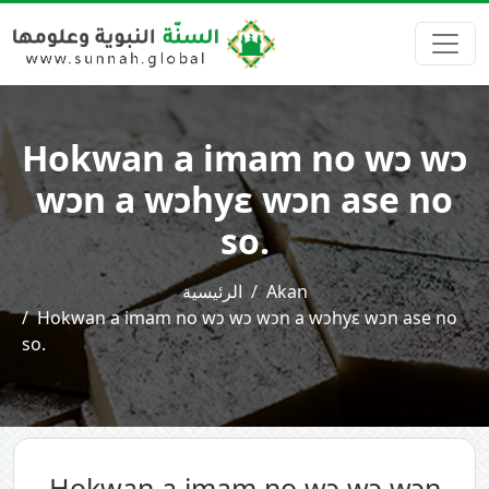
Hokwan a imam no wɔ wɔ
wɔn a wɔhyɛ wɔn ase no
so.
الرئيسية
Akan
Hokwan a imam no wɔ wɔ wɔn a wɔhyɛ wɔn ase no
so.
Hokwan a imam no wɔ wɔ wɔn