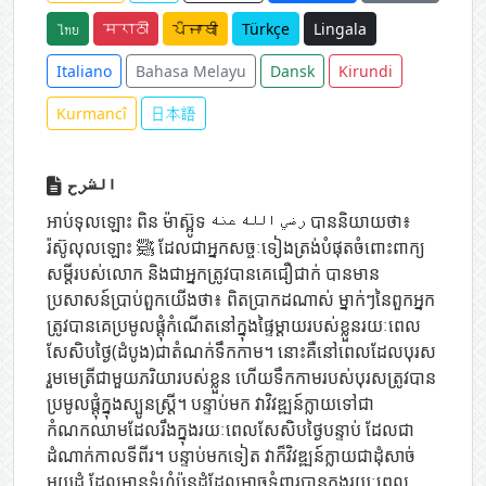
ไทย
मराठी
ਪੰਜਾਬੀ
Türkçe
Lingala
Italiano
Bahasa Melayu
Dansk
Kirundi
Kurmancî
日本語
الشرح
អាប់ទុលឡោះ ពិន ម៉ាស្អ៊ូទ رضي الله عنه បាននិយាយថា៖
រ៉ស៊ូលុលឡោះ ﷺ ដែលជាអ្នកសច្ចៈទៀងត្រង់បំផុតចំពោះពាក្យ
សម្តីរបស់លោក និងជាអ្នកត្រូវបានគេជឿជាក់ បានមាន
ប្រសាសន៍ប្រាប់ពួកយើងថា៖ ពិតប្រាកដណាស់ ម្នាក់ៗនៃពួកអ្នក
ត្រូវបានគេប្រមូលផ្ដុំកំណើតនៅក្នុងផ្ទៃម្ដាយរបស់ខ្លួនរយៈពេល
សែសិបថ្ងៃ(ដំបូង)ជាតំណក់ទឹកកាម។ នោះគឺនៅពេលដែលបុរស
រួមមេត្រីជាមួយភរិយារបស់ខ្លួន ហើយទឹកកាមរបស់បុរសត្រូវបាន
ប្រមូលផ្តុំក្នុងស្បូនស្ត្រី។ បន្ទាប់មក វាវិវឌ្ឍន៍ក្លាយទៅជា
កំណកឈាមដែលរឹងក្នុងរយៈពេលសែសិបថ្ងៃបន្ទាប់ ដែលជា
ដំណាក់កាលទីពីរ។ បន្ទាប់មកទៀត វាក៏វិវឌ្ឍន៍ក្លាយជាដុំសាច់
មួយដុំ ដែលមានទំហំប៉ុនដុំដែលអាចទំពារបានក្នុងរយៈពេល