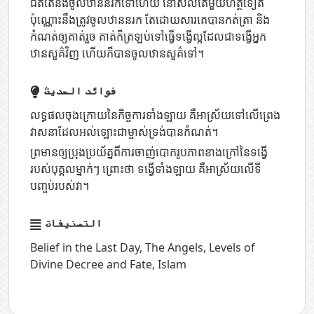
ជិតតែនឹងចូលឋាននរកទៅហើយ នៅសល់តែមួយហត្ថទៀត
ប៉ុណ្ណោះនឹងត្រូវចូលឋាននរក តែដោយសារគេបានកត់ត្រា និង
កំណត់ឲ្យគាត់រួច គាត់ក៏ត្រឡប់ទៅធ្វើទង្វើល្អដែលជាទង្វើអ្នក
ឋានសួគ៌វិញ ហើយក៏បានចូលឋានសួគ៌ទៅ។
فوائد الحديث
លទ្ធផលចុងក្រោយនៃកិច្ចការទាំងឡាយ គឺអាស្រ័យទៅលើព្រេង
វាសនាដែលអល់ឡោះជាម្ចាស់ទ្រង់បានកំណត់។
ព្រមានឲ្យប្រុងប្រយ័ត្នពីការចាញ់បោករូបភាពខាងក្រៅនៃទង្វើ
របស់បុគ្គលម្នាក់ៗ ព្រោះថា ទង្វើទាំងឡាយ គឺអាស្រ័យលើទី
បញ្ចប់របស់វា។
التصنيفات
Belief in the Last Day
,
The Angels
,
Levels of
Divine Decree and Fate
,
Islam