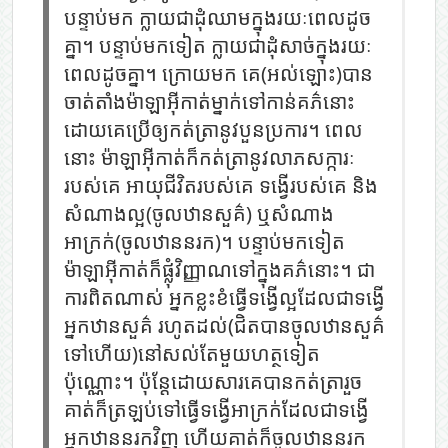
បន្ទាប់មក ក្លាយជាដុំឈាមក្នុងរយៈពេលដូច
គ្នា។ បន្ទាប់មកទៀត ក្លាយជាដុំសាច់ក្នុងរយៈ
ពេលដូចគ្នា។ ក្រោយមក គេ(អល់ឡោះ)បាន
ចាត់តាំងម៉ាឡាអ៊ីកាត់ម្នាក់ទៅកាន់គភ៌នោះ
ដោយគេប្រើឲ្យកត់ត្រានូវបួនប្រការ។ ពេល
នោះ ម៉ាឡាអ៊ីកាត់ក៏កត់ត្រានូវលាភសក្ការៈ
របស់គេ អាយុជីវិតរបស់គេ ទង្វើរបស់គេ និង
សំណាងល្អ(ចូលឋានសួគ៌) ឬសំណាង
អាក្រក់(ចូលឋាននរក)។ បន្ទាប់មកទៀត
ម៉ាឡាអ៊ីកាត់ក៏ផ្លុំវិញ្ញាណទៅក្នុងគភ៌នោះ។ ជា
ការពិតណាស់ អ្នកខ្លះខំធ្វើទង្វើល្អដែលជាទង្វើ
អ្នកឋានសួគ៌ រហូតដល់(ជិតបានចូលឋានសួគ៌
ទៅហើយ)នៅសល់តែមួយហត្ថទៀត
ប៉ុណ្ណោះ។ ប៉ុន្ដែដោយសារគេបានកត់ត្រារួច
គាត់ក៏ត្រឡប់ទៅធ្វើទង្វើអាក្រក់ដែលជាទង្វើ
អ្នកឋាននរកវិញ ហើយគាត់ក៏ចូលឋាននរក