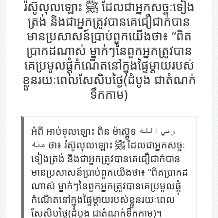
រ៉ស៊ូលុលឡោះ ﷺ ដែលជាអ្នកសច្ចៈទៀង
ត្រង់ និងជាអ្នកត្រូវបានគេជឿជាក់បាន
មានប្រសាសន៍ប្រាប់ពួកយើងថា៖ “ពិត
ប្រាកដណាស់ ម្នាក់ៗនៃពួកអ្នកត្រូវបាន
គេប្រមូលផ្ដុំកំណើតនៅក្នុងផ្ទៃម្ដាយរបស់
ខ្លួនរយៈពេលសែសិបថ្ងៃ(ដំបូង ជាតំណក់
ទឹកកាម)
អំពី អាប់ទុលឡោះ ពិន ម៉ាស្អ៊ូទ رضي الله
عنه ថា៖ រ៉ស៊ូលុលឡោះ ﷺ ដែលជាអ្នកសច្ចៈ
ទៀងត្រង់ និងជាអ្នកត្រូវបានគេជឿជាក់បាន
មានប្រសាសន៍ប្រាប់ពួកយើងថា៖ “ពិតប្រាកដ
ណាស់ ម្នាក់ៗនៃពួកអ្នកត្រូវបានគេប្រមូលផ្ដុំ
កំណើតនៅក្នុងផ្ទៃម្ដាយរបស់ខ្លួនរយៈពេល
សែសិបថ្ងៃ(ដំបូង ជាតំណក់ទឹកកាម)។