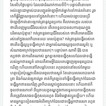
សែសិបថ្ងៃបន្ទាប់ ដែលជាដំណាក់កាលទីបី។ បន្ទាប់ពីនោះមក
អល់ឡោះជាម្ចាស់បានបញ្ជូនម៉ាឡាអ៊ីកាត់ម្នាក់ទៅកាន់គភ៌នោះ រួច
គេក៏ផ្តុំវិញ្ញាណចូលទៅក្នុងគភ៌នោះ។ ហើយអល់ឡោះបានប្រើ
ម៉ាឡាអ៊ីកាត់នោះឲ្យកត់ត្រានូវបួនប្រការ គឺលាភសក្ការៈរបស់គេ
ថាតើពេញមួយជីវិតរបស់គេ តើគេទទួលបានឧបការគុណក្នុង
បរិមាណប៉ុន្មាន? កត់ត្រានូវអាយុជីវិតរបស់គេ ថាតើគេមានជីវិត
រស់នៅក្នុងលោកិយនេះរយៈពេលប៉ុន្មាន? កត់ត្រានូវទង្វើរបស់គេ
ថាតើទង្វើល្អឬទង្វើអាក្រក់ ជាអ្នកសំណាងល្អ(ចូលឋានសួគ៌) ឬ
សំណាងអាក្រក់(ចូលឋាននរក)។ បន្ទាប់មក ណាពី ﷺ បាន
ស្បថថា ជាការពិតណាស់ អ្នកខ្លះសាងទង្វើកុសលដែលជាទង្វើ
របស់អ្នកឋានសួគ៌ ពោលគឺតាមអ្វីដែលគេបង្ហាញឲ្យមនុស្សបាន
ឃើញ ហើយគេនៅតែបន្តបែបនេះ រហូតដល់នៅសល់តែមួយ
ហត្ថទៀតប៉ុណ្ណោះនឹងបានចូលឋានសួគ៌ តែដោយសារគេបានកត់
ត្រា និងកំណត់ឲ្យគាត់រួច គាត់ក៏ត្រឡប់ទៅធ្វើទង្វើអាក្រក់ដែលជា
ទង្វើអ្នកឋាននរកវិញ រួចក៏បានស្លាប់ក្នុងពេលនោះ ហើយគាត់ក៏
ចូលឋាននរកទៅ ពីព្រោះលក្ខខណ្ឌក្នុងការទទួលយកទង្វើកុសល
គឺគេត្រូវតែសាងទង្វើកុសលរហូត និងមិនផ្លាស់ប្តូរឡើយ។ ហើយ
មានអ្នកខ្លះទៀតសាងអំពើអាក្រក់ដែលជាទង្វើអ្នកឋាននរក រហូត