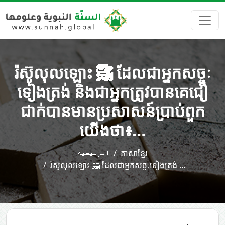
រ៉ស៊ូលុលឡោះ ﷺ ដែលជាអ្នកសច្ចៈ
ទៀងត្រង់ និងជាអ្នកត្រូវបានគេជឿ
ជាក់បានមានប្រសាសន៍ប្រាប់ពួក
យើងថា៖…
الرئيسية
ភាសាខ្មែរ
រ៉ស៊ូលុលឡោះ ﷺ ដែលជាអ្នកសច្ចៈទៀងត្រង់ …