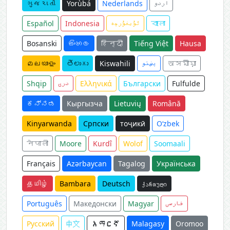
ગુજરાતી
Yorùbá
Nederlands
اردو
Español
Indonesia
ئۇيغۇرچە
বাংলা
Bosanski
සිංහල
हिन्दी
Tiếng Việt
Hausa
മലയാളം
తెలుగు
Kiswahili
پښتو
অসমীয়া
Shqip
دری
Ελληνικά
Български
Fulfulde
ಕನ್ನಡ
Кыргызча
Lietuvių
Română
Kinyarwanda
Српски
тоҷикӣ
O‘zbek
नेपाली
Moore
Kurdî
Wolof
Soomaali
Français
Azərbaycan
Tagalog
Українська
தமிழ்
Bambara
Deutsch
ქართული
Português
Македонски
Magyar
فارسی
Русский
中文
አማርኛ
Malagasy
Oromoo