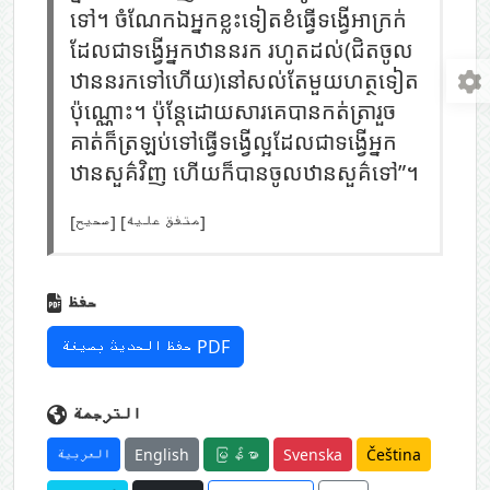
ទៅ។ ចំណែកឯអ្នកខ្លះទៀតខំធ្វើទង្វើអាក្រក់
ដែលជាទង្វើអ្នកឋាននរក រហូតដល់(ជិតចូល
ឋាននរកទៅហើយ)នៅសល់តែមួយហត្ថទៀត
ប៉ុណ្ណោះ។ ប៉ុន្ដែដោយសារគេបានកត់ត្រារួច
គាត់ក៏ត្រឡប់ទៅធ្វើទង្វើល្អដែលជាទង្វើអ្នក
ឋានសួគ៌វិញ ហើយក៏បានចូលឋានសួគ៌ទៅ”។
[صحيح] [متفق عليه]
حفظ
حفظ الحديث بصيغة PDF
الترجمة
العربية
English
မြန်မာ
Svenska
Čeština