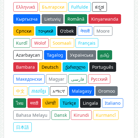
Ελληνικά
Български
Fulfulde
ಕನ್ನಡ
Кыргызча
Lietuvių
Română
Kinyarwanda
Српски
тоҷикӣ
O‘zbek
नेपाली
Moore
Kurdî
Wolof
Soomaali
Français
Azərbaycan
Tagalog
Українська
தமிழ்
Bambara
Deutsch
ქართული
Português
Македонски
Magyar
فارسی
Русский
中文
ភាសាខ្មែរ
አማርኛ
Malagasy
Oromoo
ไทย
मराठी
ਪੰਜਾਬੀ
Türkçe
Lingala
Italiano
Bahasa Melayu
Dansk
Kirundi
Kurmancî
日本語