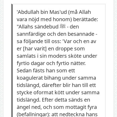
'Abdullah bin Mas'ud (må Allah
vara nöjd med honom) berättade:
"Allahs sändebud ﷺ - den
sannfärdige och den besannade -
sa följande till oss: 'Var och en av
er [har varit] en droppe som
samlats i sin moders sköte under
fyrtio dagar och fyrtio nätter.
Sedan fästs han som ett
koagulerat bihang under samma
tidslängd, därefter blir han till ett
stycke oformat kött under samma
tidslängd. Efter detta sänds en
ängel ned, och som mottagit fyra
(befallningar): att nedteckna hans