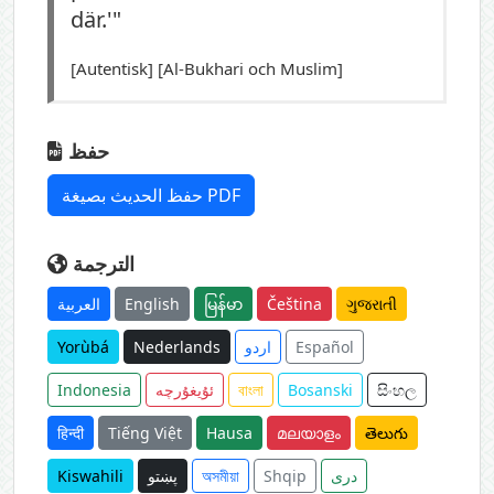
där.'"
[Autentisk] [Al-Bukhari och Muslim]
حفظ
حفظ الحديث بصيغة PDF
الترجمة
العربية
English
မြန်မာ
Čeština
ગુજરાતી
Yorùbá
Nederlands
اردو
Español
Indonesia
ئۇيغۇرچە
বাংলা
Bosanski
සිංහල
हिन्दी
Tiếng Việt
Hausa
മലയാളം
తెలుగు
Kiswahili
پښتو
অসমীয়া
Shqip
دری