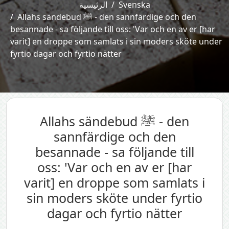
الرئيسية
Svenska
Allahs sändebud ﷺ - den sannfärdige och den
besannade - sa följande till oss: 'Var och en av er [har
varit] en droppe som samlats i sin moders sköte under
fyrtio dagar och fyrtio nätter
Allahs sändebud ﷺ - den
sannfärdige och den
besannade - sa följande till
oss: 'Var och en av er [har
varit] en droppe som samlats i
sin moders sköte under fyrtio
dagar och fyrtio nätter