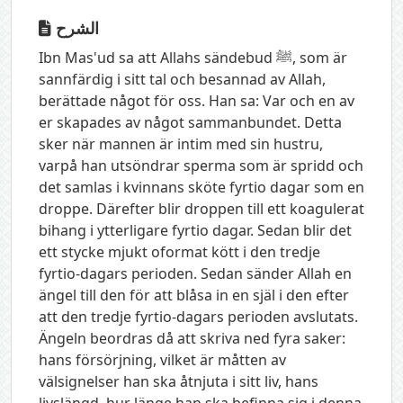
الشرح
Ibn Mas'ud sa att Allahs sändebud ﷺ, som är
sannfärdig i sitt tal och besannad av Allah,
berättade något för oss. Han sa: Var och en av
er skapades av något sammanbundet. Detta
sker när mannen är intim med sin hustru,
varpå han utsöndrar sperma som är spridd och
det samlas i kvinnans sköte fyrtio dagar som en
droppe. Därefter blir droppen till ett koagulerat
bihang i ytterligare fyrtio dagar. Sedan blir det
ett stycke mjukt oformat kött i den tredje
fyrtio-dagars perioden. Sedan sänder Allah en
ängel till den för att blåsa in en själ i den efter
att den tredje fyrtio-dagars perioden avslutats.
Ängeln beordras då att skriva ned fyra saker:
hans försörjning, vilket är måtten av
välsignelser han ska åtnjuta i sitt liv, hans
livslängd, hur länge han ska befinna sig i denna