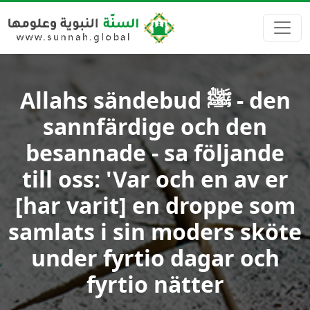
Allahs sändebud ﷺ - den
sannfärdige och den
besannade - sa följande
till oss: 'Var och en av er
[har varit] en droppe som
samlats i sin moders sköte
under fyrtio dagar och
fyrtio nätter