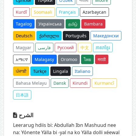
Српски
тоҷикӣ
O‘zbek
नेपाली
Moore
Kurdî
Soomaali
Français
Azərbaycan
Tagalog
Українська
தமிழ்
Bambara
Deutsch
ქართული
Português
Македонски
Magyar
فارسی
Русский
中文
ភាសាខ្មែរ
አማርኛ
Malagasy
Oromoo
ไทย
मराठी
ਪੰਜਾਬੀ
Türkçe
Lingala
Italiano
Bahasa Melayu
Dansk
Kirundi
Kurmancî
日本語
الشرح
Leerarug hdiis bi: Abdullah Ibn Mashuud nee
na: Yónente Yàlla bi -yal na ko Yàlla dolli xéewal