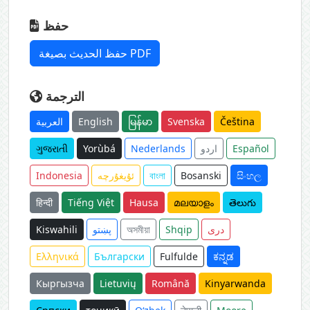
حفظ
حفظ الحديث بصيغة PDF
الترجمة
العربية
English
မြန်မာ
Svenska
Čeština
ગુજરાતી
Yorùbá
Nederlands
اردو
Español
Indonesia
ئۇيغۇرچە
বাংলা
Bosanski
සිංහල
हिन्दी
Tiếng Việt
Hausa
മലയാളം
తెలుగు
Kiswahili
پښتو
অসমীয়া
Shqip
دری
Ελληνικά
Български
Fulfulde
ಕನ್ನಡ
Кыргызча
Lietuvių
Română
Kinyarwanda