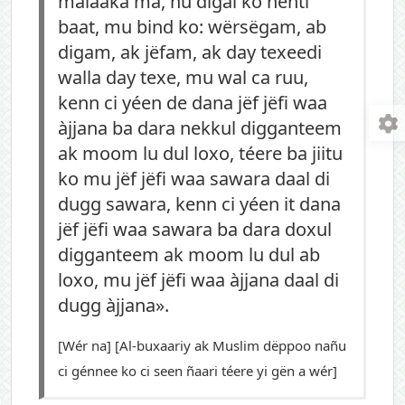
malaaka ma, ñu digal ko ñenti
baat, mu bind ko: wërsëgam, ab
digam, ak jëfam, ak day texeedi
walla day texe, mu wal ca ruu,
kenn ci yéen de dana jëf jëfi waa
àjjana ba dara nekkul digganteem
ak moom lu dul loxo, téere ba jiitu
ko mu jëf jëfi waa sawara daal di
dugg sawara, kenn ci yéen it dana
jëf jëfi waa sawara ba dara doxul
digganteem ak moom lu dul ab
loxo, mu jëf jëfi waa àjjana daal di
dugg àjjana».
[Wér na] [Al-buxaariy ak Muslim dëppoo nañu
ci génnee ko ci seen ñaari téere yi gën a wér]