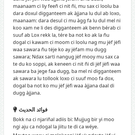
maanaam ci liy feeñ ci nit ñi, mu sax ci loolu ba
dara doxul digganteem ak àjjana lu dul ab loxo,
maanaam: dara desul ci mu àgg fa lu dul mel ni
koo xam ne li des digganteem ak benn bérab ci
suuf ab Lox rekk la, tére ba not ko ak la ñu
dogal ci kawam ci moom ci loolu nag mu jëf jëfi
waa sawara ñu tëje ko ay jëfam mu dugg
sawara; Ndax sarti nangug jëf mooy mu sax ca
te du ko soppi, ak keneen ci nit ñi di jëf jëfi waa
sawara ba jege faa dugg, ba mel ni digganteem
ak sawara lu tollook loxo ci suuf moo fa dox,
dogal ba not ko mu jëf jëfi waa àjjana daal di
dugg àjjana.
فوائد الحديث
Bokk na ci njariñal adiis bi: Mujjug bir yi moo
ngi aju ca ndogal la jiitu te di ca wéye.