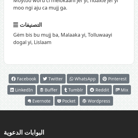
Moytoo woru ci melokaani jëf yi; ndaxte jëf yi
moo ngi aju ca mujj ga.
التصنيفات
Gëm bis bu mujj ba
,
Malaaka yi
,
Tolluwaayi
dogal yi
,
Lislaam
Facebook
Twitter
WhatsApp
Pinterest
LinkedIn
Buffer
Tumblr
Reddit
Mix
Evernote
Pocket
Wordpress
البوابات الدعوية