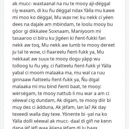
ak mucc- waxtaanal na nu te mooy aji-dëggal
ciy waxam, di ku ñu dëggal ndax Yàlla mu kawe
mi moo ko dëggal, Mu wax ne: ku nekk ci yéen
dees na dajale am mbindam, te loolu mooy bu
góor gi dikkalee Soxnaam, Maniyoom mi
tasaaroo ci biiru ku jigéen ki ñent-fukki fan
nekk aw toq, Mu nekk aw lumb te mooy dereet
ju tal te wow, ci ñaareelu ñent-fukk ya, Mu
nekkaat aw suux te mooy dogu yàpp wu
tolloog lu ñu yëy, ci ñatteelu ñent-fukk yi Yàlla
yabal ci moom malaaka ma, mu wal ca ruu
ginnaaw ñatteelu ñent-fukk ya, Ñu digal
malaaka mi mu bind ñenti baat, te mooy:
wërsëgam, te mooy nattub li mu war a am ci
xéewal cig dundam, Ak digam, te mooy diir bi
muy des ci àdduna, Ak jëfam, lan la? Ak day
texeedi walla day texe. Yónente bi -yal na ko
Yàlla dolli xéewal ak mucc- daal di giñ ne kenn
dana jëf jëfi waa àjjana jëfam di lu baax,