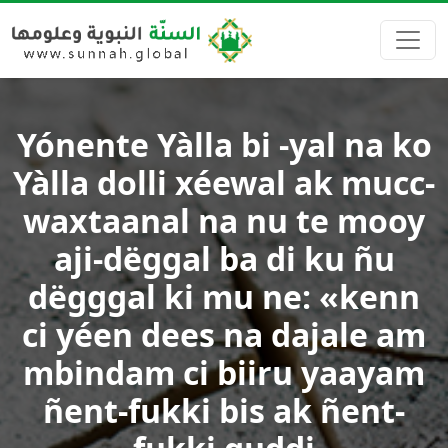
Yónente Yàlla bi -yal na ko
Yàlla dolli xéewal ak mucc-
waxtaanal na nu te mooy
aji-dëggal ba di ku ñu
dëgggal ki mu ne: «kenn
ci yéen dees na dajale am
mbindam ci biiru yaayam
ñent-fukki bis ak ñent-