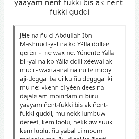
yaayam ñent-fukki bis ak ñent-
fukki guddi
Jële na ñu ci Abdullah Ibn
Mashuud -yal na ko Yàlla dollee
gërëm- me wax ne: Yónente Yàlla
bi -yal na ko Yàlla dolli xéewal ak
mucc- waxtaanal na nu te mooy
aji-dëggal ba di ku ñu dëgggal ki
mu ne: «kenn ci yéen dees na
dajale am mbindam ci biiru
yaayam ñent-fukki bis ak ñent-
fukki guddi, mu nekk lumbuw
dereet, kem loolu, nekk aw suux
kem loolu, ñu yabal ci moom