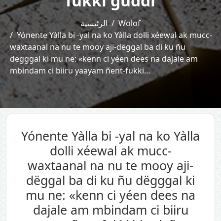
fukki guddi
الرئيسية
Wolof
Yónente Yàlla bi -yal na ko Yàlla dolli xéewal ak mucc-
waxtaanal na nu te mooy aji-dëggal ba di ku ñu
dëgggal ki mu ne: «kenn ci yéen dees na dajale am
mbindam ci biiru yaayam ñent-fukki…
Yónente Yàlla bi -yal na ko Yàlla
dolli xéewal ak mucc-
waxtaanal na nu te mooy aji-
dëggal ba di ku ñu dëgggal ki
mu ne: «kenn ci yéen dees na
dajale am mbindam ci biiru