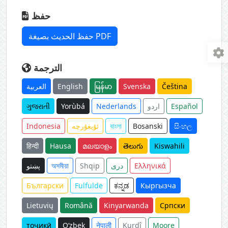
حفظ
حفظ الحديث بصيغة PDF
الترجمة
العربية
English
မြန်မာ
Svenska
Čeština
ગુજરાતી
Yorùbá
Nederlands
اردو
Español
Indonesia
ئۇيغۇرچە
বাংলা
Bosanski
සිංහල
हिन्दी
Hausa
മലയാളം
తెలుగు
Kiswahili
پښتو
অসমীয়া
Shqip
دری
Ελληνικά
Български
Fulfulde
ಕನ್ನಡ
Кыргызча
Lietuvių
Română
Kinyarwanda
Српски
тоҷикӣ
O‘zbek
नेपाली
Kurdî
Moore