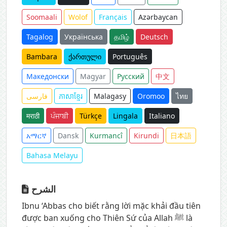
Soomaali
Wolof
Français
Azərbaycan
Tagalog
Українська
தமிழ்
Deutsch
Bambara
ქართული
Português
Македонски
Magyar
Русский
中文
فارسی
ភាសាខ្មែរ
Malagasy
Oromoo
ไทย
मराठी
ਪੰਜਾਬੀ
Türkçe
Lingala
Italiano
አማርኛ
Dansk
Kurmancî
Kirundi
日本語
Bahasa Melayu
الشرح
Ibnu ‘Abbas cho biết rằng lời mặc khải đầu tiên
được ban xuống cho Thiên Sứ của Allah ﷺ là