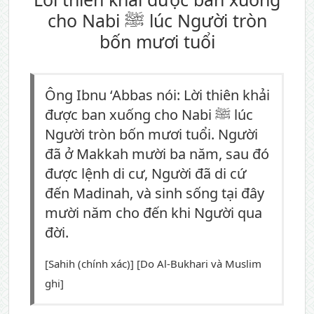
cho Nabi ﷺ lúc Người tròn
bốn mươi tuổi
Ông Ibnu ‘Abbas nói: Lời thiên khải
được ban xuống cho Nabi ﷺ lúc
Người tròn bốn mươi tuổi. Người
đã ở Makkah mười ba năm, sau đó
được lệnh di cư, Người đã di cứ
đến Madinah, và sinh sống tại đây
mười năm cho đến khi Người qua
đời.
[Sahih (chính xác)] [Do Al-Bukhari và Muslim
ghi]