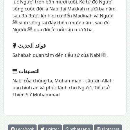
lúc Người tròn bốn mươi tuổi. Kể từ đó Người
sống cuộc đời là Nabi tại Makkah mười ba năm,
sau đó được lệnh di cư đến Madinah và Người
ﷺ sinh sống tại đây thêm mười năm, sau đó
Người ﷺ qua đời ở tuổi sáu mươi ba.
فوائد الحديث
Sahabah quan tâm đến tiểu sử của Nabi ﷺ.
التصنيفات
Nabi của chúng ta, Muhammad - cầu xin Allah
ban bình an và phúc lành cho Người
,
Tiểu sử
Thiên Sứ Muhammad
Facebook
Twitter
WhatsApp
Pinterest