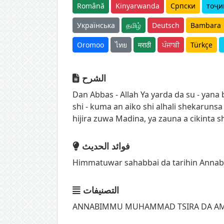
Română
Kinyarwanda
Српски
тоҷи
Українська
தமிழ்
Deutsch
Bambara
Oromoo
ไทย
मराठी
ਪੰਜਾਬੀ
Türkçe
الشرح
Dan Abbas - Allah Ya yarda da su - yana
shi - kuma an aiko shi alhali shekarun
hijira zuwa Madina, ya zauna a cikinta 
فوائد الحديث
Himmatuwar sahabbai da tarihin Annabi -
التصنيفات
ANNABIMMU MUHAMMAD TSIRA DA AMIN