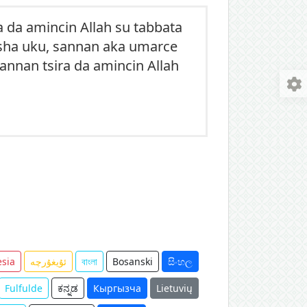
a da amincin Allah su tabbata
a sha uku, sannan aka umarce
 sannan tsira da amincin Allah
sia
ئۇيغۇرچە
বাংলা
Bosanski
සිංහල
Fulfulde
ಕನ್ನಡ
Кыргызча
Lietuvių