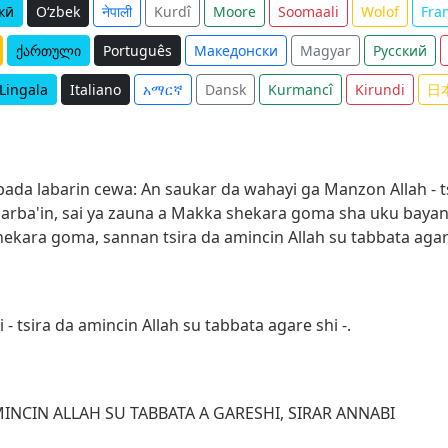
кӣ
O‘zbek
नेपाली
Kurdî
Moore
Soomaali
Wolof
Fra
ქართული
Português
Македонски
Magyar
Русский
Lingala
Italiano
አማርኛ
Dansk
Kurmancî
Kirundi
日
 bada labarin cewa: An saukar da wahayi ga Manzon Allah - t
sa arba'in, sai ya zauna a Makka shekara goma sha uku baya
shekara goma, sannan tsira da amincin Allah su tabbata agar
 tsira da amincin Allah su tabbata agare shi -.
CIN ALLAH SU TABBATA A GARESHI
,
SIRAR ANNABI