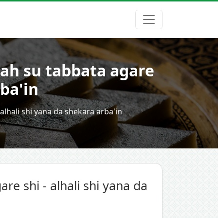
lah su tabbata agare
rba'in
alhali shi yana da shekara arba'in
re shi - alhali shi yana da