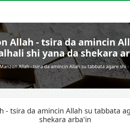
Allah - tsira da amincin Al
 alhali shi yana da shekara a
anzon Allah - tsira da amincin Allah su tabbata agare shi - 
 tsira da amincin Allah su tabbata aga
shekara arba'in