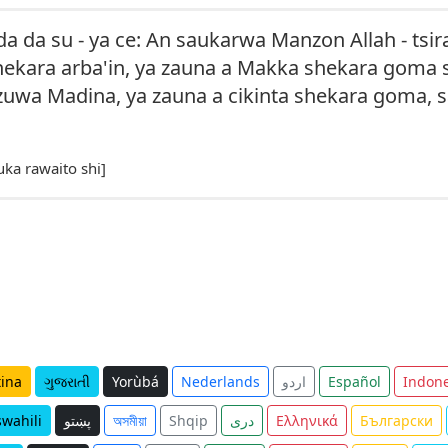
a da su - ya ce: An saukarwa Manzon Allah - tsir
a shekara arba'in, ya zauna a Makka shekara gom
jira zuwa Madina, ya zauna a cikinta shekara goma,
uka rawaito shi]
tina
ગુજરાતી
Yorùbá
Nederlands
اردو
Español
Indone
swahili
پښتو
অসমীয়া
Shqip
دری
Ελληνικά
Български