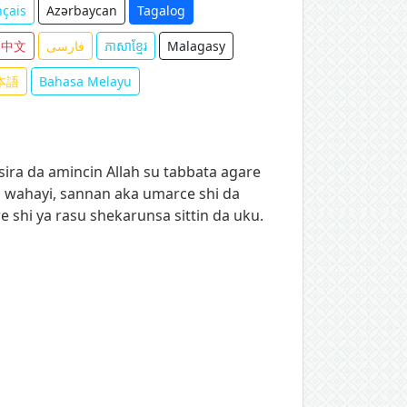
nçais
Azərbaycan
Tagalog
中文
فارسی
ភាសាខ្មែរ
Malagasy
本語
Bahasa Melayu
sira da amincin Allah su tabbata agare
n wahayi, sannan aka umarce shi da
e shi ya rasu shekarunsa sittin da uku.