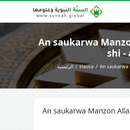
An saukarwa Manzon 
shi -
الرئيسية
Hausa
An saukarwa M
An saukarwa Manzon Allah -