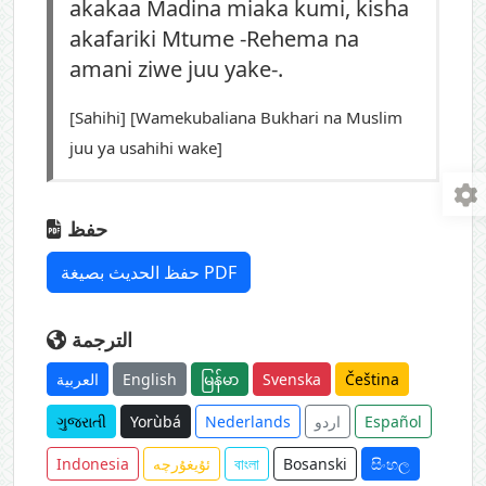
akakaa Madina miaka kumi, kisha
akafariki Mtume -Rehema na
amani ziwe juu yake-.
[Sahihi] [Wamekubaliana Bukhari na Muslim
juu ya usahihi wake]
حفظ
حفظ الحديث بصيغة PDF
الترجمة
العربية
English
မြန်မာ
Svenska
Čeština
ગુજરાતી
Yorùbá
Nederlands
اردو
Español
Indonesia
ئۇيغۇرچە
বাংলা
Bosanski
සිංහල