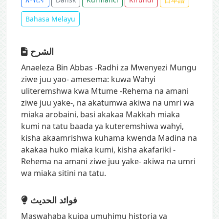
Bahasa Melayu
الشرح
Anaeleza Bin Abbas -Radhi za Mwenyezi Mungu
ziwe juu yao- amesema: kuwa Wahyi
uliteremshwa kwa Mtume -Rehema na amani
ziwe juu yake-, na akatumwa akiwa na umri wa
miaka arobaini, basi akakaa Makkah miaka
kumi na tatu baada ya kuteremshiwa wahyi,
kisha akaamrishwa kuhama kwenda Madina na
akakaa huko miaka kumi, kisha akafariki -
Rehema na amani ziwe juu yake- akiwa na umri
wa miaka sitini na tatu.
فوائد الحديث
Maswahaba kuipa umuhimu historia ya