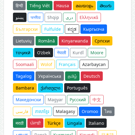
हिन्दी
Tiếng Việt
Hausa
മലയാളം
తెలుగు
پښتو
অসমীয়া
Shqip
دری
Ελληνικά
Български
Fulfulde
ಕನ್ನಡ
Кыргызча
Lietuvių
Română
Kinyarwanda
Српски
тоҷикӣ
O‘zbek
नेपाली
Kurdî
Moore
Soomaali
Wolof
Français
Azərbaycan
Tagalog
Українська
தமிழ்
Deutsch
Bambara
ქართული
Português
Македонски
Magyar
Русский
中文
فارسی
ភាសាខ្មែរ
Malagasy
Oromoo
ไทย
मराठी
ਪੰਜਾਬੀ
Türkçe
Lingala
Italiano
አማርኛ
Dansk
Kurmancî
Kirundi
日本語