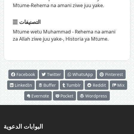
Mtume-Rehema na amani ziwe juu yake.
التصنيفات
Mtume wetu Muhammad - Rehema na amani
za Allah ziwe juu yake-
,
Historia ya Mtume.
Facebook
Twitter
WhatsApp
Pinterest
LinkedIn
Buffer
Tumblr
Reddit
Mix
Evernote
Pocket
Wordpress
البوابات الدعوية