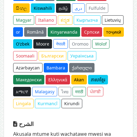
සිංහල
Kiswahili
தமிழ்
دری
Fulfulde
Magyar
Italiano
ಕನ್ನಡ
Кыргызча
Lietuvių
or
Română
Kinyarwanda
Српски
тоҷикӣ
O‘zbek
Moore
नेपाली
Oromoo
Wolof
Soomaali
Български
Українська
Azərbaycan
Bambara
ქართული
Македонски
Ελληνικά
Akan
ភាសាខ្មែរ
አማርኛ
Malagasy
ไทย
मराठी
ਪੰਜਾਬੀ
Lingala
Kurmancî
Kirundi
الشرح
Akusala mtume kuti wachatawe mwesi wa