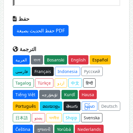
حفظ
حفظ الحديث بصيغة PDF
الترجمة
العربية
বাংলা
Bosanski
English
Español
فارسی
Français
Indonesia
Русский
Tagalog
Türkçe
اردو
中文
हिन्दी
Tiếng Việt
ئۇيغۇرچە
Kurdî
Hausa
Português
മലയാളം
తెలుగు
မြန်မာ
Deutsch
日本語
پښتو
অসমীয়া
Shqip
Svenska
Čeština
ગુજરાતી
Yorùbá
Nederlands