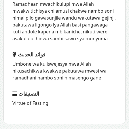
Ramadhaan mwachikulupi mwa Allah
mwakwitichisya chilamusi chakwe nambo soni
nimalipilo gawasunjile wandu wakutawa gejinji,
pakutawa ligongo lya Allah basi pangawaga
kuti andole kapena mbikaniche, nikuti were
asakululuchidwa sambi sawo sya munyuma
فوائد الحديث
Umbone wa kuliswejesya mwa Allah
nikusachikwa kwakwe pakutawa mwesi wa
ramadhani nambo soni nimasengo gane
التصنيفات
Virtue of Fasting