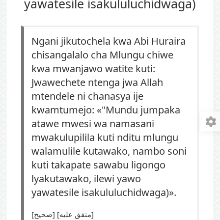
yawatesile isakululuchidwaga)
Ngani jikutochela kwa Abi Huraira
chisangalalo cha Mlungu chiwe
kwa mwanjawo watite kuti:
Jwawechete ntenga jwa Allah
mtendele ni chanasya ije
kwamtumejo: «"Mundu jumpaka
atawe mwesi wa namasani
mwakulupilila kuti nditu mlungu
walamulile kutawako, nambo soni
kuti takapate sawabu ligongo
lyakutawako, ilewi yawo
yawatesile isakululuchidwaga)».
[صحيح] [متفق عليه]