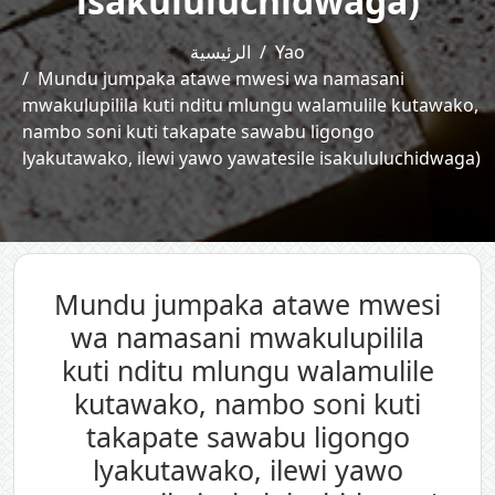
isakululuchidwaga)
الرئيسية
Yao
Mundu jumpaka atawe mwesi wa namasani
mwakulupilila kuti nditu mlungu walamulile kutawako,
nambo soni kuti takapate sawabu ligongo
lyakutawako, ilewi yawo yawatesile isakululuchidwaga)
Mundu jumpaka atawe mwesi
wa namasani mwakulupilila
kuti nditu mlungu walamulile
kutawako, nambo soni kuti
takapate sawabu ligongo
lyakutawako, ilewi yawo