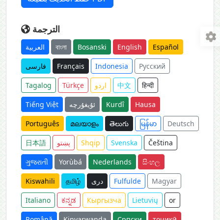
الترجمة
العربية
বাংলা
Bosanski
English
Español
فارسی
Français
Indonesia
Русский
Tagalog
Türkçe
اردو
中文
हिन्दी
Tiếng Việt
ئۇيغۇرچە
Kurdî
Hausa
Português
മലയാളം
తెలుగు
မြန်မာ
Deutsch
日本語
پښتو
Shqip
Svenska
Čeština
ગુજરાતી
Yorùbá
Nederlands
සිංහල
Kiswahili
தமிழ்
دری
Fulfulde
Magyar
Italiano
ಕನ್ನಡ
Кыргызча
Lietuvių
or
Română
Kinyarwanda
Српски
тоҷикӣ