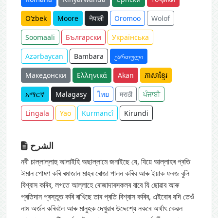
O‘zbek
Moore
नेपाली
Oromoo
Wolof
Soomaali
Български
Українська
Azərbaycan
Bambara
ქართული
Македонски
Ελληνικά
Akan
ភាសាខ្មែរ
አማርኛ
Malagasy
ไทย
मराठी
ਪੰਜਾਬੀ
Lingala
Yao
Kurmancî
Kirundi
الشرح
নবী চাল্লাল্লাহু আলাইহি অছাল্লামে জনাইছে যে, যিয়ে আল্লাহৰ প্ৰতি
ঈমান পোষণ কৰি ৰমাজান মাহৰ ৰোজা পালন কৰিব আৰু ইয়াক ফৰজ বুলি
বিশ্বাস কৰিব, লগতে আল্লাহে ৰোজাদাৰসকলৰ বাবে যি ছোৱাব আৰু
প্ৰতিদান প্ৰস্তুত কৰি ৰাখিছে তাৰ প্ৰতি বিশ্বাস কৰিব, এইবোৰ যদি তেওঁ
নাম অৰ্জন কৰিবলৈ আৰু মানুহক দেখুৱাৰ উদ্দেশ্যে নকৰে অৰ্থাৎ কেৱল