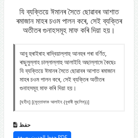
যি ব্যক্তিয়ে ঈমানৰ সৈতে ছোৱাবৰ আশাত
ৰমাজান মাহৰ চওম পালন কৰে, সেই ব্যক্তিৰ
অতীতৰ গুনাহসমূহ মাফ কৰি দিয়া হয়।
আবু হুৰাইৰাহ ৰাদ্বিয়াল্লাহু আনহুৰ পৰা বৰ্ণিত,
ৰাছুলুল্লাহ চাল্লাল্লাহু আলাইহি অছাল্লামে কৈছেঃ
যি ব্যক্তিয়ে ঈমানৰ সৈতে ছোৱাবৰ আশাত ৰমাজান
মাহৰ চওম পালন কৰে, সেই ব্যক্তিৰ অতীতৰ
গুনাহসমূহ মাফ কৰি দিয়া হয়।
[ছহীহ] [(মুত্তাফাক আলাইহ {বুখাৰী মুছলিম})]
حفظ
حفظ الحديث بصيغة PDF