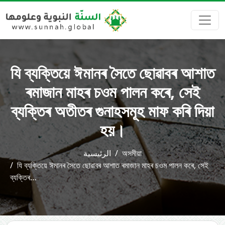
যি ব্যক্তিয়ে ঈমানৰ সৈতে ছোৱাবৰ আশাত
ৰমাজান মাহৰ চওম পালন কৰে, সেই
ব্যক্তিৰ অতীতৰ গুনাহসমূহ মাফ কৰি দিয়া
হয়।
الرئيسية
অসমীয়া
যি ব্যক্তিয়ে ঈমানৰ সৈতে ছোৱাবৰ আশাত ৰমাজান মাহৰ চওম পালন কৰে, সেই
ব্যক্তিৰ…