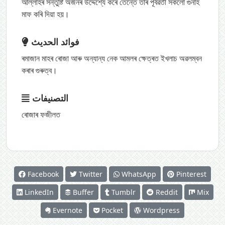
আল্লাহৰ সন্তুষ্টি অৰ্জনৰ উদ্দেশ্যে কৰে তেন্তে তাৰ পূৰ্বৱৰ্তী সকলো গুনাহ
মাফ কৰি দিয়া হয়।
فوائد الحديث
ৰমাজান মাহৰ ৰোজা আৰু অন্যান্য নেক আমলৰ ক্ষেত্ৰত ইখলাচ অৱলম্বন
কৰাৰ গুৰুত্ব।
التصنيفات
ৰোজাৰ ফজীলত
Facebook
Twitter
WhatsApp
Pinterest
LinkedIn
Buffer
Tumblr
Reddit
Mix
Evernote
Pocket
Wordpress