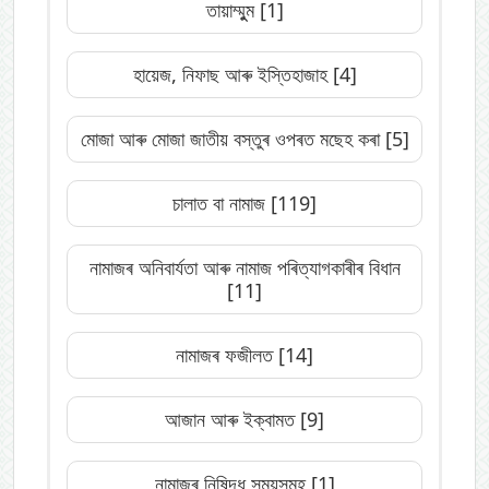
তায়াম্মুুম
[1]
হায়েজ, নিফাছ আৰু ইস্তিহাজাহ
[4]
মোজা আৰু মোজা জাতীয় বস্তুৰ ওপৰত মছেহ কৰা
[5]
চালাত বা নামাজ
[119]
নামাজৰ অনিবাৰ্যতা আৰু নামাজ পৰিত্যাগকাৰীৰ বিধান
[11]
নামাজৰ ফজীলত
[14]
আজান আৰু ইক্বামত
[9]
নামাজৰ নিষিদ্ধ সময়সমূহ
[1]