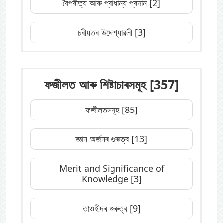
বৈপৰীত্য আৰু প্ৰাধান্য প্ৰদান
[2]
চৰীয়তৰ উদ্দেশ্যাৱলী
[3]
ফজীলত আৰু শিষ্টাচাৰসমূহ
[357]
ফজীলতসমূহ
[85]
জ্ঞান অৰ্জনৰ গুৰুত্ব
[13]
Merit and Significance of
Knowledge
[3]
তাওহীদৰ গুৰুত্ব
[9]