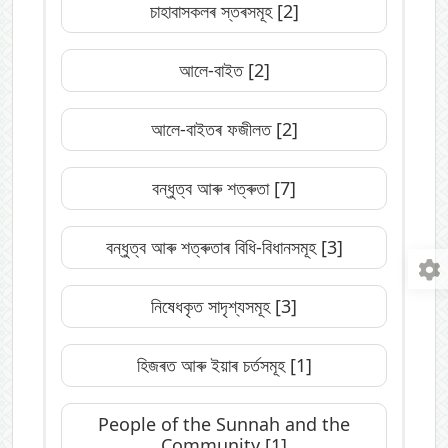
চাহাবাসকলৰ স্তৰসমূহ
[2]
আলে-বাইত
[2]
আলে-বাইতৰ ফজীলত
[2]
বন্ধুত্ব আৰু শত্ৰুতা
[7]
বন্ধুত্ব আৰু শত্ৰুতাৰ বিধি-বিধানসমূহ
[3]
নিষেধকৃত সাদৃশ্যসমূহ
[3]
হিজৰত আৰু ইয়াৰ চৰ্তসমূহ
[1]
People of the Sunnah and the
Community
[1]