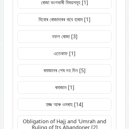
ৰোজা ভংগকাৰী বিষয়সমূহ
[1]
যিবোৰ ৰোজাদাৰৰ বাবে হাৰাম
[1]
নফল ৰোজা
[3]
এতেকাফ
[1]
ৰমাজানৰ শেষ দহ দিন
[5]
ৰমাজান
[1]
হজ্জ আৰু ওমৰাহ
[14]
Obligation of Hajj and ‘Umrah and
Ruling of Its Abandoner
[2]