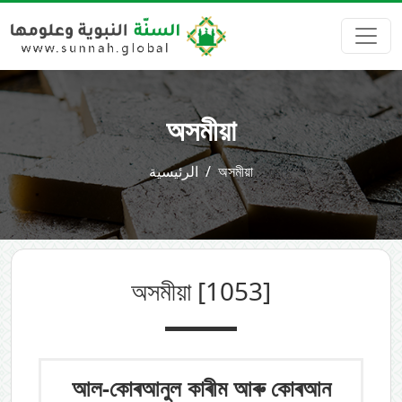
অসমীয়া
الرئيسية
অসমীয়া
অসমীয়া
[1053]
আল-কোৰআনুল কাৰীম আৰু কোৰআন