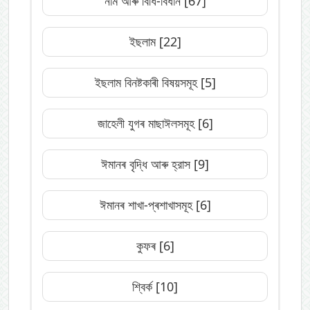
নাম আৰু বিধি-বিধান
[67]
ইছলাম
[22]
ইছলাম বিনষ্টকাৰী বিষয়সমূহ
[5]
জাহেলী যুগৰ মাছাঈলসমূহ
[6]
ঈমানৰ বৃদ্ধি আৰু হ্রাস
[9]
ঈমানৰ শাখা-প্ৰশাখাসমূহ
[6]
কুফৰ
[6]
শ্বিৰ্ক
[10]