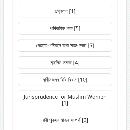
দুগ্ধপান
[1]
পাৰিবাৰিক খৰচ
[5]
পোছাক-পৰিচ্ছদ তথা সাজ-সজ্জা
[5]
মুছলিম সমাজ
[4]
নাৰীসকলৰ বিধি-বিধান
[10]
Jurisprudence for Muslim Women
[1]
নাৰী পুৰুষৰ মাজৰ সম্পৰ্ক
[2]