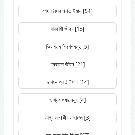
শেষ দিৱসৰ প্ৰতি ঈমান
[54]
বাৰঝাখী জীৱন
[13]
কিয়ামতৰ নিদৰ্শনসমূহ
[5]
পৰকালৰ জীৱন
[21]
ভাগ্যৰ প্ৰতি ঈমান
[14]
ভাগ্যৰ পৰ্যায়সমূহ
[4]
ভাগ্য সম্পৰ্কীয় মাছাঈল
[3]