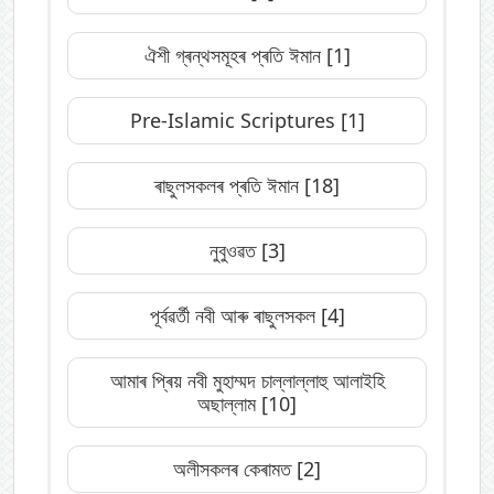
ঐশী গ্ৰন্থসমূহৰ প্ৰতি ঈমান
[1]
Pre-Islamic Scriptures
[1]
ৰাছুলসকলৰ প্ৰতি ঈমান
[18]
নুবুওৱত
[3]
পূৰ্বৱৰ্তী নবী আৰু ৰাছুলসকল
[4]
আমাৰ প্ৰিয় নবী মুহাম্মদ চাল্লাল্লাহু আলাইহি
অছাল্লাম
[10]
অলীসকলৰ কেৰামত
[2]