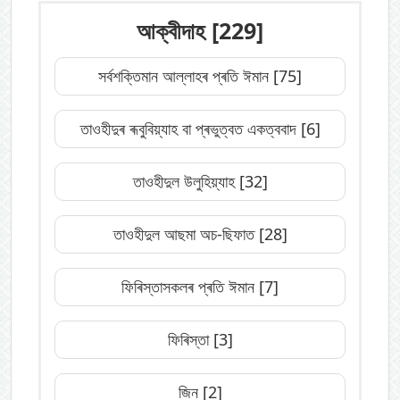
আক্বীদাহ
[229]
সৰ্বশক্তিমান আল্লাহৰ প্ৰতি ঈমান
[75]
তাওহীদুৰ ৰূবুবিয়্যাহ বা প্ৰভুত্বত একত্ববাদ
[6]
তাওহীদুল উলুহিয়্যাহ
[32]
তাওহীদুল আছমা অচ-ছিফাত
[28]
ফিৰিস্তাসকলৰ প্ৰতি ঈমান
[7]
ফিৰিস্তা
[3]
জিন
[2]