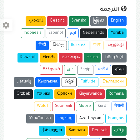
الترجمة
ગુજરાતી
Čeština
Svenska
မြန်မာ
English
Yorùbá
Nederlands
اردو
Español
Indonesia
ئۇيغۇرچە
বাংলা
Bosanski
සිංහල
हिन्दी
Kiswahili
తెలుగు
മലയാളം
Hausa
Tiếng Việt
پښتو
অসমীয়া
Shqip
دری
Ελληνικά
Lietuvių
Кыргызча
ಕನ್ನಡ
Fulfulde
Български
O‘zbek
тоҷикӣ
Српски
Kinyarwanda
Română
Wolof
Soomaali
Moore
Kurdî
नेपाली
Українська
Tagalog
Azərbaycan
Français
ქართული
Bambara
Deutsch
தமிழ்