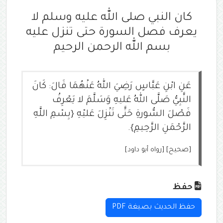
كان النبي صلى الله عليه وسلم لا
يعرف فصل السورة حتى تنزل عليه
بسم الله الرحمن الرحيم
عَنِ ‌ابْنِ عَبَّاسٍ رَضِيَ اللهُ عَنْهُمَا قَالَ: كَانَ
النَّبِيُّ صَلَّى اللهُ عَليهِ وَسَلَّمَ لا يَعْرِفُ
فَصْلَ السُّورةِ حَتَّى تَنْزِلَ عَليْهِ {بِسْمِ اللَّهِ
الرَّحْمَنِ الرَّحِيمِ}.
[صحيح] [رواه أبو داود]
حفظ
حفظ الحديث بصيغة PDF