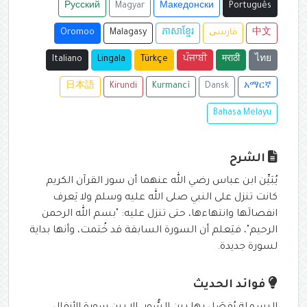
Русский
Magyar
Македонски
Português
中文
فارسی
ភាសាខ្មែរ
Malagasy
Oromoo
Italiano
Lingala
Türkçe
ਪੰਜਾਬੀ
मराठी
ไทย
日本語
Kirundi
Kurmancî
Dansk
አማርኛ
Bahasa Melayu
الشرح
يُبَيِّن ابن عباس رضي الله عنهما أن سور القرآن الكريم
كانت تنزل على النبي صلى الله عليه وسلم ولا يَعرف
انفصالَها وانتهاءها، حتى تنزل عليه: "بسم الله الرحمن
الرحيم"، فيَعلم أن السورة السابقة قد خُتمت، وأنها بداية
لسورة جديدة.
فوائد الحديث