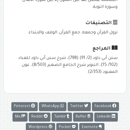
البسملة يُفصَل بها بين السُّور، إلا بين سورة الأنفال
وسورة التوبة.
التصنيفات
نزول القرآن وجمعه
,
جمع القرآن
,
الوقف والابتداء
المراجع
سنن أبي داود (2/ 91) (788)، شرح سنن أبي داود للعباد
(102/ 15)، التنوير شرح الجامع الصغير (8/503)، عون
المعبود (2/353).
Pinterest
WhatsApp
Twitter
Facebook
Mix
Reddit
Tumblr
Buffer
LinkedIn
Wordpress
Pocket
Evernote