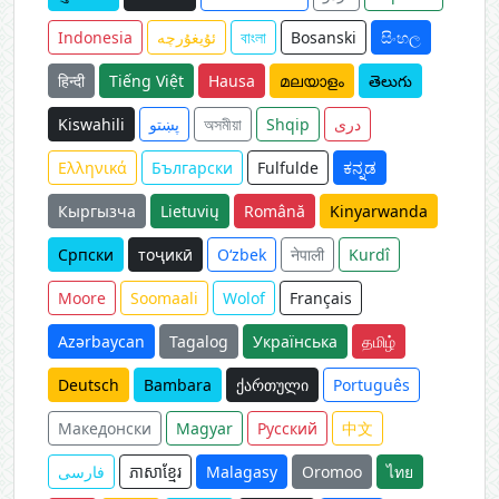
Indonesia
ئۇيغۇرچە
বাংলা
Bosanski
සිංහල
हिन्दी
Tiếng Việt
Hausa
മലയാളം
తెలుగు
Kiswahili
پښتو
অসমীয়া
Shqip
دری
Ελληνικά
Български
Fulfulde
ಕನ್ನಡ
Кыргызча
Lietuvių
Română
Kinyarwanda
Српски
тоҷикӣ
O‘zbek
नेपाली
Kurdî
Moore
Soomaali
Wolof
Français
Azərbaycan
Tagalog
Українська
தமிழ்
Deutsch
Bambara
ქართული
Português
Македонски
Magyar
Русский
中文
فارسی
ភាសាខ្មែរ
Malagasy
Oromoo
ไทย