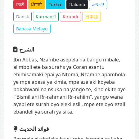
मराठी
ਪੰਜਾਬੀ
Türkçe
Italiano
አማርኛ
Dansk
Kurmancî
Kirundi
日本語
Bahasa Melayu
الشرح
Ibn Abbas, Nzambe asepela na bango mibale,
alimboli ete ba surahs ya Coran esantu
ebimisamaki epai ya Ntoma, Nzambe apambola
ye mpe apesa ye kimia, mpe azalaki koyeba
bokabwani na nsuka na yango te, kino ekitelaye
:“Bismillahi Rr-rahmani Rr-rahiim”, yango wana
ayebi ete surah oyo eleki esili, mpe ete oyo ezali
ebandeli ya surah ya sika.
فوائد الحديث
Basmala ekabolaka ba surahs, longola se kaka