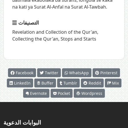
na kati ya Surat Al-Anfal na Surat Al-Tawbah.
التصنيفات
Revelation and Collection of the Qur'an
,
Collecting the Qur'an
,
Stops and Starts
Facebook
Twitter
WhatsApp
Pinterest
LinkedIn
Buffer
Tumblr
Reddit
Mix
Evernote
Pocket
Wordpress
البوابات الدعوية