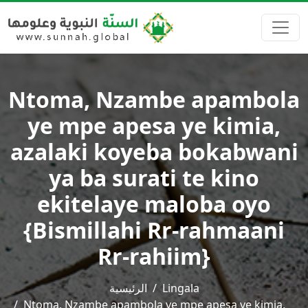
Ntoma, Nzambe apambola
ye mpe apesa ye kimia,
azalaki koyeba bokabwani
ya ba surati te kino
ekitelaye maloba oyo
{Bismillahi Rr-rahmaani
Rr-rahiim}
الرئيسية
Lingala
Ntoma, Nzambe apambola ye mpe apesa ye kimia,