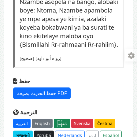
Nzambe asepela na bango, alobaki
boye: Ntoma, Nzambe apambola
ye mpe apesa ye kimia, azalaki
koyeba bokabwani ya ba surati te
kino ekitelaye maloba oyo
{Bismillahi Rr-rahmaani Rr-rahiim}.
[صحيح] [رواه أبو داود]
حفظ
حفظ الحديث بصيغة PDF
الترجمة
العربية
English
မြန်မာ
Svenska
Čeština
ગુજરાતી
Yorùbá
Nederlands
اردو
Español