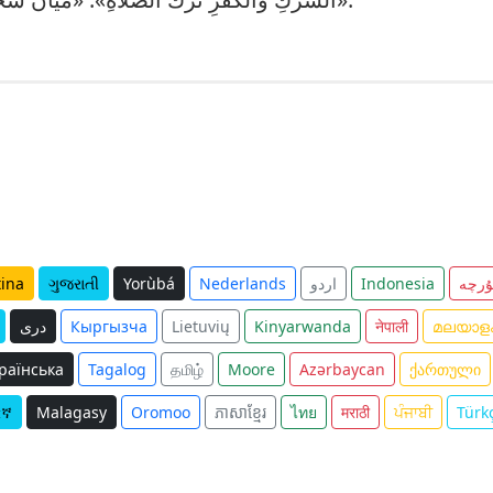
ۇرچە
Indonesia
اردو
Nederlands
Yorùbá
ગુજરાતી
tina
മലയാള
नेपाली
Kinyarwanda
Lietuvių
Кыргызча
دری
раїнська
Tagalog
தமிழ்
Moore
Azərbaycan
ქართული
ርኛ
Malagasy
Oromoo
ភាសាខ្មែរ
ไทย
मराठी
ਪੰਜਾਬੀ
Türk