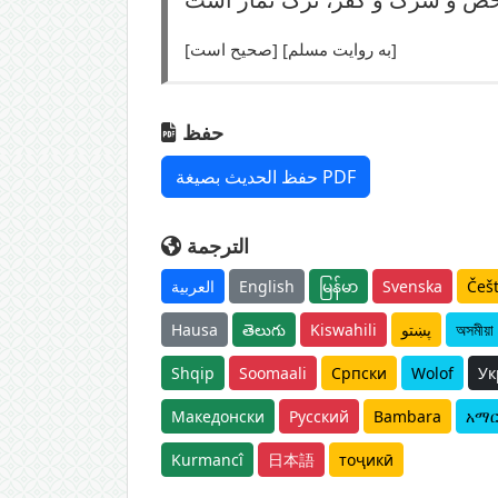
[صحیح است] [به روایت مسلم]
حفظ
حفظ الحديث بصيغة PDF
الترجمة
Češ
Svenska
မြန်မာ
English
العربية
অসমীয়া
پښتو
Kiswahili
తెలుగు
Hausa
Shqip
Soomaali
Српски
Wolof
Ук
Македонски
Русский
Bambara
አማ
Kurmancî
日本語
тоҷикӣ