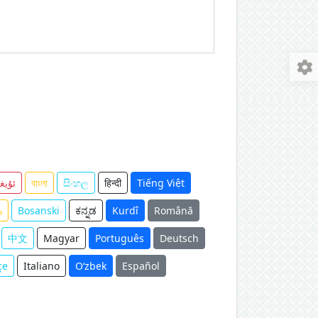
Tiếng Việt
हिन्दी
සිංහල
বাংলা
ئۇيغ
ം
Bosanski
ಕನ್ನಡ
Kurdî
Română
中文
Magyar
Português
Deutsch
çe
Italiano
O‘zbek
Español