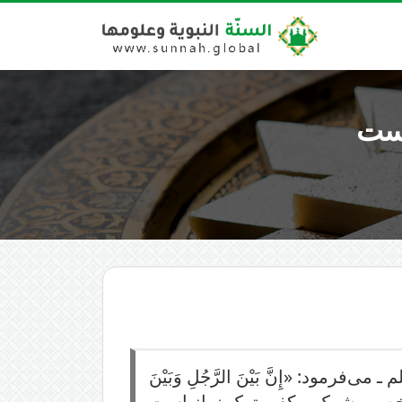
است
د: «إِنَّ بَيْنَ الرَّجُلِ وَبَيْنَ