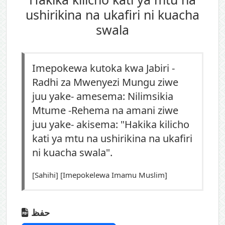
ushirikina na ukafiri ni kuacha
swala
Imepokewa kutoka kwa Jabiri -
Radhi za Mwenyezi Mungu ziwe
juu yake- amesema: Nilimsikia
Mtume -Rehema na amani ziwe
juu yake- akisema: "Hakika kilicho
kati ya mtu na ushirikina na ukafiri
ni kuacha swala".
[Sahihi] [Imepokelewa Imamu Muslim]
حفظ