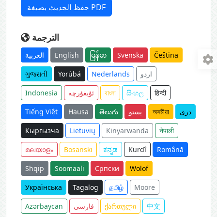
حفظ الحديث بصيغة PDF
الترجمة
العربية
English
မြန်မာ
Svenska
Čeština
ગુજરાતી
Yorùbá
Nederlands
اردو
Indonesia
ئۇيغۇرچە
বাংলা
සිංහල
हिन्दी
Tiếng Việt
Hausa
తెలుగు
پښتو
অসমীয়া
دری
Кыргызча
Lietuvių
Kinyarwanda
नेपाली
മലയാളം
Bosanski
ಕನ್ನಡ
Kurdî
Română
Shqip
Soomaali
Српски
Wolof
Українська
Tagalog
தமிழ்
Moore
Azərbaycan
فارسی
ქართული
中文