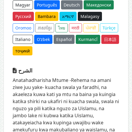
Magyar
Português
Deutsch
Македонски
Русский
Bambara
አማርኛ
Malagasy
Oromoo
ភាសាខ្មែរ
ไทย
मराठी
ਪੰਜਾਬੀ
Türkçe
Italiano
O‘zbek
Español
Kurmancî
日本語
тоҷикӣ
الشرح
Anatahadharisha Mtume -Rehema na amani
ziwe juu yake- kuacha swala ya faradhi, na
akaeleza kuwa kati ya mtu na baina ya kuingia
katika shirki na ukafiri ni kuacha swala, swala ni
nguzo ya pili katika nguzo za Uislamu, na
jambo lake ni kubwa katika Uislamu,
atakayeiacha kwa kupinga uwajibu wake
amekufuru kwa makubaliano ya waislamu, na