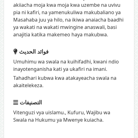
akiiacha moja kwa moja kwa uzembe na uvivu
pia ni kafiri, na yamenukuliwa makubaliano ya
Masahaba juu ya hilo, na ikiwa anaiacha baadhi
ya wakati na wakati mwingine anaswali, basi
anajitia katika makemeo haya makubwa.
فوائد الحديث
Umuhimu wa swala na kuihifadhi, kwani ndio
inayotenganisha kati ya ukafiri na imani.
Tahadhari kubwa kwa atakayeacha swala na
akaitelekeza.
التصنيفات
Vitenguzi vya uislamu.
,
Kufuru
,
Wajibu wa
Swala na Hukumu ya Mwenye kuiacha.