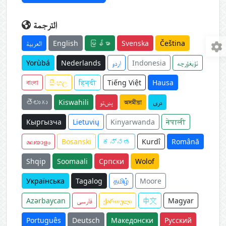
الترجمة
العربية
English
မြန်မာ
Svenska
Čeština
Yorùbá
Nederlands
اردو
Indonesia
ئۇيغۇرچە
বাংলা
සිංහල
हिन्दी
Tiếng Việt
Hausa
తెలుగు
Kiswahili
پښتو
অসমীয়া
دری
Кыргызча
Lietuvių
Kinyarwanda
नेपाली
മലയാളം
Bosanski
ಕನ್ನಡ
Kurdî
Română
Shqip
Soomaali
Српски
Wolof
Українська
Tagalog
தமிழ்
Moore
Azərbaycan
فارسی
ქართული
中文
Magyar
Português
Deutsch
Македонски
Русский