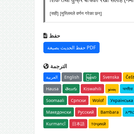
[सही] [मुस्लिमले वर्णन गरेका छन्]
حفظ
حفظ الحديث بصيغة PDF
الترجمة
العربية
English
မြန်မာ
Svenska
Češ
Hausa
తెలుగు
Kiswahili
پښتو
অসমীয়া
Soomaali
Српски
Wolof
Українська
Македонски
Русский
Bambara
አማ
Kurmancî
日本語
тоҷикӣ