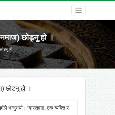
(नमाज) छोड्नु हो ।
छोड्नु हो ।
) छोड्नु हो ।
ाँले भन्नुभयो : "वास्तवमा, एक व्यक्ति र