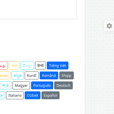
ئۇيغ
বাংলা
සිංහල
हिन्दी
Tiếng Việt
anski
ಕನ್ನಡ
Kurdî
Română
Shqip
中文
Magyar
Português
Deutsch
çe
Italiano
O‘zbek
Español