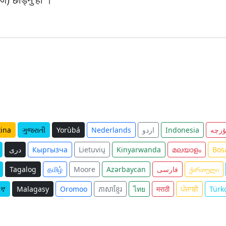
tina
ગુજરાતી
Yorùbá
Nederlands
اردو
Indonesia
ۇرچە
دری
Кыргызча
Lietuvių
Kinyarwanda
മലയാളം
Bos
Tagalog
தமிழ்
Moore
Azərbaycan
فارسی
ქართული
ርኛ
Malagasy
Oromoo
ភាសាខ្មែរ
ไทย
मराठी
ਪੰਜਾਬੀ
Türk