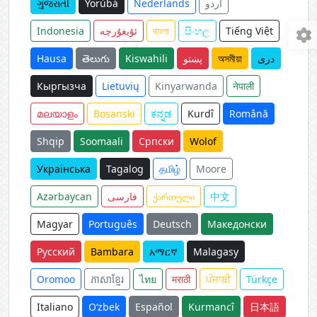
ગુજરાતી
Yorùbá
Nederlands
اردو
Indonesia
ئۇيغۇرچە
বাংলা
සිංහල
Tiếng Việt
Hausa
తెలుగు
Kiswahili
پښتو
অসমীয়া
دری
Кыргызча
Lietuvių
Kinyarwanda
नेपाली
മലയാളം
Bosanski
ಕನ್ನಡ
Kurdî
Română
Shqip
Soomaali
Српски
Wolof
Українська
Tagalog
தமிழ்
Moore
Azərbaycan
فارسی
ქართული
中文
Magyar
Português
Deutsch
Македонски
Русский
Bambara
አማርኛ
Malagasy
Oromoo
ភាសាខ្មែរ
ไทย
मराठी
ਪੰਜਾਬੀ
Türkçe
Italiano
O‘zbek
Español
Kurmancî
日本語