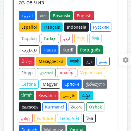
аз се чиз
English
Bosanski
বাংলা
العربية
Español
Français
Indonesia
Русский
हिन्दी
中文
اردو
Türkçe
Tagalog
Português
Kurdî
Hausa
ئۇيغۇرچە
پښتو
دری
नेपाली
Македонски
සිංහල
Shqip
ગુજરાતી
ភាសាខ្មែរ
Українська
Čeština
Magyar
Српски
ქართული
ಕನ್ನಡ
فارسی
Kiswahili
ਪੰਜਾਬੀ
മലയാളം
Kurmancî
తెలుగు
O‘zbek
தமிழ்
Fulfulde
Tiếng Việt
ไทย
Deutsch
Malagasy
Yorùbá