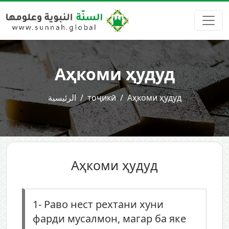
Аҳкоми ҳудуд
Аҳкоми ҳудуд
тоҷикӣ
الرئيسية
Аҳкоми ҳудуд
1-
Раво нест рехтани хуни
фарди мусалмон, магар ба яке