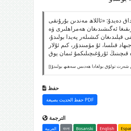
اق دەيدۇ: «ئاللاھ مەندىن بۇرۇنقى
ىقىغا ئەگىشىدىغان ھەمراھلىرى ۋە
ى قېلىدىغان كىشىلەر پەيدا بولىدۇ،
ىھاد قىلسا، ئۇ مۆمىندۇر، كىم ئۇلار
حفظ
حفظ الحديث بصيغة PDF
الترجمة
Espa
English
Bosanski
বাংলা
العربية