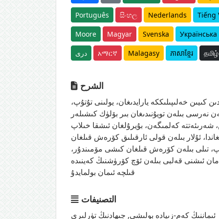
Português
සිංහල
Nederlands
Tiếng 
Moore
Magyar
Svenska
Українська
தமிழ்
ភាសាខ្មែរ
Malagasy
አማርኛ
دری
الشرح
ن كىيىن خەلىپىلىككە يارايدىغان، يولىنى تۇتۇپ،
ەن نەرسى بىلەن تويۇنىدىغان بىر بۆلۈك كىشىلەر
ەس، شەرىئەتتە كەلمىگەن، بۇيرۇلغان ئىشقا خىلاپ
غاندا، ئۇلار بىلەن قولى ئارقىلىق كۆرەش قىلغان
لىپ، تىلى بىلەن كۆرەش قىلغان كىشى مۆمىندۇر،
يامان ئىشنى قەلبى بىلەن ئۆچ كۆرۈشنىڭ كەينىدە
قىلچە ئىمان بولمايدۇ
التصنيفات
ئىماننىڭ كەم-زىيادە بولىشى
,
جىھادنىڭ تۈرلىرى