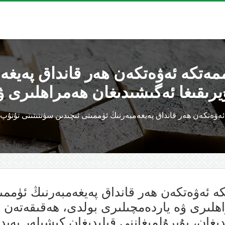
ممەتكە ئەۋەتكەن ھەر قانداق پەيغە
كە ئەۋەتكەن ھەر قانداق پەيغەمبەرنىڭ ئۈممى
ھلىرى ۋە ياردەمچىلىرى بولدى، ھەقىقەتەن ئۇ
غان، بۇيرۇلمىغاننى قېلىدىغان كىشىلەر پەيدا