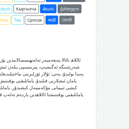
utsch
Кыргызча
తెలుగు
ქართული
moo
ไทย
Српски
मराठी
ਪੰਜਾਬੀ
ئاللاھ تائالا پەيغەمبەر ئەلەيھىسسالامدىن بۇ
شەرىئىتىگە ئەگىشىپ، پىرىنسىپى بىلەن ئىش ق
پەيدا بولىدۇ، يەنى: ئۇلار ئۆزلىرىنى ماختىلىد
يامان ئىشلارنى قىلىدۇ. يامانلىقنى يوقىتىش
كىشى ئىيمانى مۇكەممەل كىشىدۇر. يامانلىق
يامانلىقنى يوقىتىشتا ئاللاھدىن ياردەم تەلەپ