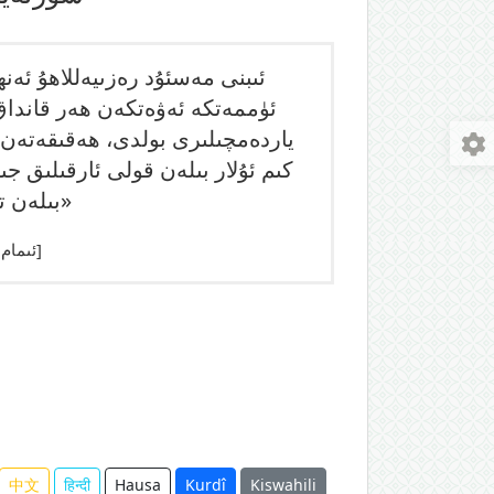
ئىبنى مەسئۇد رەزىيەللاھۇ ئەنھ
ئۈممەتكە ئەۋەتكەن ھەر قانداق 
ياردەمچىلىرى بولدى، ھەقىقەتەن ئۇ
كىم ئۇلار بىلەن قولى ئارقىلىق جىھ
بىلەن تىلى ئارقىلىق جىھاد قىلسا، ئۇمۇ مۆمىندۇر، ئۇنىڭ كەينىدە قىچىنىڭ ئۇرۇغىچىلىكمۇ ئىمان يوق»
[سەھىھ(بەش شەرت تولۇق بولغادا ھەدىس سەھىھ بولىدۇ)] [ئىمام مۇسلىم"سەھىھ مۇسلىم"ناملىق ئەسىرىدە رىۋايەت قىلغان]
中文
हिन्दी
Hausa
Kurdî
Kiswahili