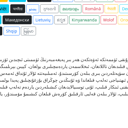
De
नेपाली
Română
മലയാളം
ગુજરાતી
پښتو
অসমীয়া
Việt
Македонски
Lietuvių
ಕನ್ನಡ
Kinyarwanda
Wolof
Oro
Shqip
မြန်မာ
رۇنقى ئۈممەتكە ئەۋەتكەن ھەر بىر پەيغەمبەرنىڭ ئۈممىتى ئىچىدىن ئۆزىدى
ىلىدىغان تاللانغان، ئىخلاسمەن ياردەمچىلىرى بولغان، كېيىن بېرىلمىگ
ىغان سۈپەتلەردىن بىرى بىلەن كۆرسىتىدۇ، ئەمىلىيەتتە ئۇلار ئۇنداق ئەم
 ئىھتىياجى تەلەپ قىلغاندا ۋە ئۇنىڭدىن چوڭراق بۇزغۇنچىلىق پەيدا بولمى
نى ئىنكار قىلىپ، ئۇنى توسىيالايدىغان كىشىلەردىن ياردەم تەلەپ قى
 قىلىپ، ئۇلار بىلەن قەلبى ئارقىلىق كۆرەش قىلغان كىشىمۇ مۆمىندۇر، 