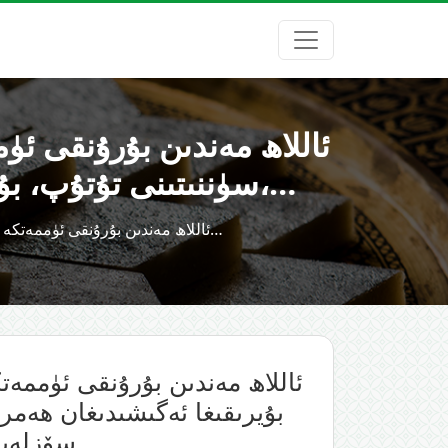
ئاللاھ مەندىن بۇرۇنقى ئۈ
سۈننىتىنى تۇتۇپ، بۇيرىقىغا ئەگىشىدىغان ھەمراھلىرى ۋە ياردەمچىلىرى بولدى،…
ئاللاھ مەندىن بۇرۇنقى ئۈممەتكە ئەۋەتكەن ھەر قانداق پەيغەمبەرنىڭ ئۈممىتى ئىچىدىن سۈننىتىنى تۇتۇپ، بۇيرىقىغا…
ئاللاھ مەندىن بۇرۇنقى ئۈممەت
بۇيرىقىغا ئەگىشىدىغان ھەمرا
سۆزلەيدى