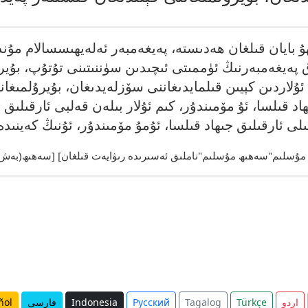
ۇ بايان قىلغان ھەدىستە، پەيغەمبەر ئەلەيھىسسالام مۇند
پەيغەمبەرنىڭ ئۈممىتى ئىچىدىن سۈننىتىنى تۇتۇپ، بۇير
لاردىن كېيىن قىلمايدىغاننى سۆزلەيدىغان، بۇيرۇلمىغانن
اد قىلسا، ئۇ مۆمىندۇر، كىم ئۇلار بىلەن قەلبى ئارقىلىق ج
اردو
Türkçe
Tagalog
Русский
Indonesia
فارسی
ñol