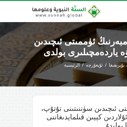
مبەرنىڭ ئۈممىتى ئىچىدىن
ئۇيغۇرچە
الرئيسية
تى ئىچىدىن سۈننىتىنى تۇتۇپ،
لاردىن كېيىن قىلمايدىغاننى
 بولىدۇ