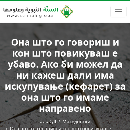
Она што го говориш и
кон што повикуваш е
убаво. Ако би можел да
ни кажеш дали има
искупување (кефарет) за
она што го имаме
направено
الرئيسية
Македонски
Она што го говориш и кон што повикуваш е