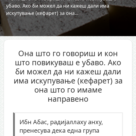
убаво. Ако би можел да ни кажеш дали има
искупување (кефарет) за она…
Она што го говориш и кон
што повикуваш е убаво. Ако
би можел да ни кажеш дали
има искупување (кефарет) за
она што го имаме
направено
Ибн Абас, радијаллаху анху,
пренесува дека една група