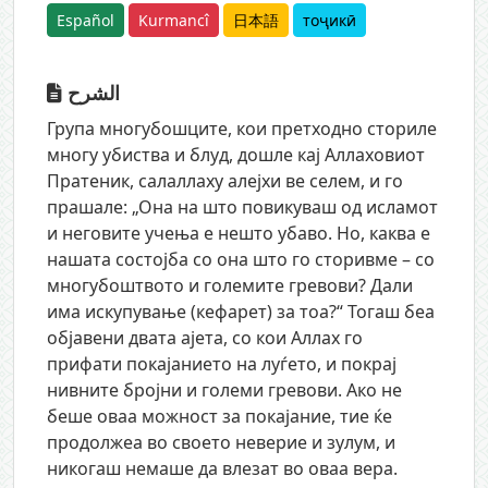
Español
Kurmancî
日本語
тоҷикӣ
الشرح
Група многубошците, кои претходно сториле
многу убиства и блуд, дошле кај Аллаховиот
Пратеник, салаллаху алејхи ве селем, и го
прашале: „Она на што повикуваш од исламот
и неговите учења е нешто убаво. Но, каква е
нашата состојба со она што го сторивме – со
многубоштвото и големите гревови? Дали
има искупување (кефарет) за тоа?“ Тогаш беа
објавени двата ајета, со кои Аллах го
прифати покајанието на луѓето, и покрај
нивните бројни и големи гревови. Ако не
беше оваа можност за покајание, тие ќе
продолжеа во своето неверие и зулум, и
никогаш немаше да влезат во оваа вера.