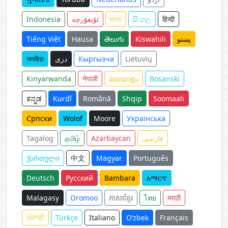
Indonesia
ئۇيغۇرچە
বাংলা
සිංහල
हिन्दी
Tiếng Việt
Hausa
తెలుగు
Kiswahili
پښتو
অসমীয়া
دری
Кыргызча
Lietuvių
Kinyarwanda
नेपाली
മലയാളം
Bosanski
ಕನ್ನಡ
Kurdî
Română
Shqip
Soomaali
Српски
Wolof
Moore
Українська
Tagalog
தமிழ்
Azərbaycan
فارسی
ქართული
中文
Magyar
Português
Deutsch
Русский
Bambara
አማርኛ
Malagasy
Oromoo
ភាសាខ្មែរ
ไทย
मराठी
ਪੰਜਾਬੀ
Türkçe
Italiano
O‘zbek
Français