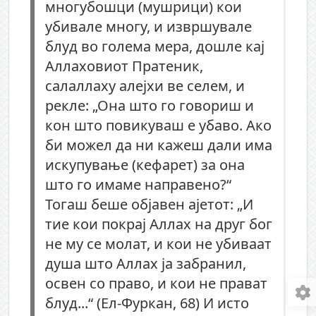
многубошци (мушрици) кои
убивале многу, и извршувале
блуд во голема мера, дошле кај
Аллаховиот Пратеник,
салаллаху алејхи ве селем, и
рекле: „Она што го говориш и
кон што повикуваш е убаво. Ако
би можел да ни кажеш дали има
искупување (кефарет) за она
што го имаме направено?“
Тогаш беше објавен ајетот: „И
тие кои покрај Аллах на друг бог
не му се молат, и кои не убиваат
душа што Аллах ја забранил,
освен со право, и кои не прават
блуд...“ (Ел-Фуркан, 68) И исто