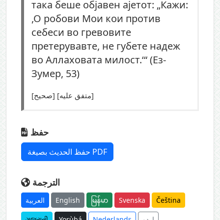
така беше објавен ајетот: „Кажи:
,О робови Мои кои против
себеси во гревовите
претерувавте, не губете надеж
во Аллаховата милост.‘“ (Ез-
Зумер, 53)
[صحيح] [متفق عليه]
حفظ
حفظ الحديث بصيغة PDF
الترجمة
العربية
English
မြန်မာ
Svenska
Čeština
ગુજરાતી
Yorùbá
Nederlands
اردو