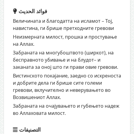
فوائد الحديث
Величината и благодатта на исламот – Тој,
навистина, ги брише претходните гревови
Неизмерната милост, прошка и простување
на Аллах.
Забраната на многубоштвото (ширкот), на
бесправното убивање и на блудот– и
заканата за оној што ги прави овие гревови.
Вистинското покајание, заедно со искреноста
и добрите дела ги брише сите големи
гревови, вклучително и неверувањето во
Возвишениот Аллах.
Забраната на очајувањето и губењето надеж
во Аллаховата милост.
التصنيفات