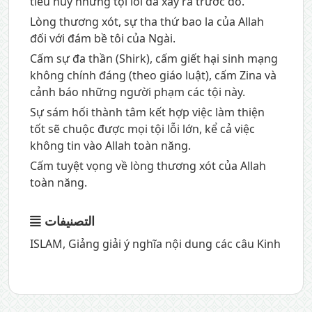
tiêu hủy những tội lỗi đã xảy ra trước đó.
Lòng thương xót, sự tha thứ bao la của Allah
đối với đám bề tôi của Ngài.
Cấm sự đa thần (Shirk), cấm giết hại sinh mạng
không chính đáng (theo giáo luật), cấm Zina và
cảnh báo những người phạm các tội này.
Sự sám hối thành tâm kết hợp việc làm thiện
tốt sẽ chuộc được mọi tội lỗi lớn, kể cả việc
không tin vào Allah toàn năng.
Cấm tuyệt vọng về lòng thương xót của Allah
toàn năng.
التصنيفات
ISLAM
,
Giảng giải ý nghĩa nội dung các câu Kinh