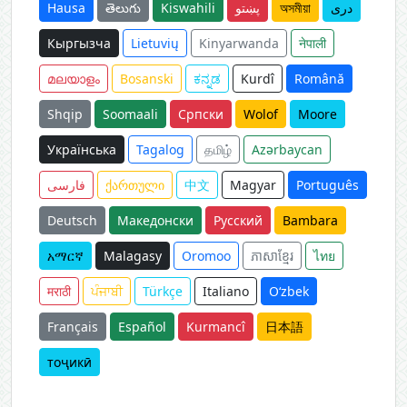
Hausa
తెలుగు
Kiswahili
پښتو
অসমীয়া
دری
Кыргызча
Lietuvių
Kinyarwanda
नेपाली
മലയാളം
Bosanski
ಕನ್ನಡ
Kurdî
Română
Shqip
Soomaali
Српски
Wolof
Moore
Українська
Tagalog
தமிழ்
Azərbaycan
فارسی
ქართული
中文
Magyar
Português
Deutsch
Македонски
Русский
Bambara
አማርኛ
Malagasy
Oromoo
ភាសាខ្មែរ
ไทย
मराठी
ਪੰਜਾਬੀ
Türkçe
Italiano
O‘zbek
Français
Español
Kurmancî
日本語
тоҷикӣ