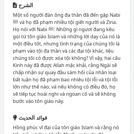
الشرح
Một số người đàn ông đa thần đã đến gặp Nabi
ﷺ và họ đã phạm nhiều tội giết người và Zina.
Họ nói với Nabi ﷺ: Những gì ngươi đang kêu
gọi từ tôn giáo Islam và những lời dạy của nó là
một điều tốt, nhưng tình trạng của chúng tôi là
phạm vào tội đa thần và các đại tội khác, liệu
chúng tôi có được xóa tội không? Vì vậy, hai câu
Kinh này đã được Allah mặc khải, rằng Ngài sẽ
chấp nhận sự quay đầu sám hối của nhân loại
bất luận họ đã phạm bao nhiêu tội lỗi và tội lỗi
lớn như thế nào, và nếu không có điều đó, họ
sẽ tiếp tục hoài nghi và ngoan cố và sẽ không
bước vào tôn giáo này.
فوائد الحديث
Hồng phúc vĩ đại của tôn giáo Islam và rằng nó