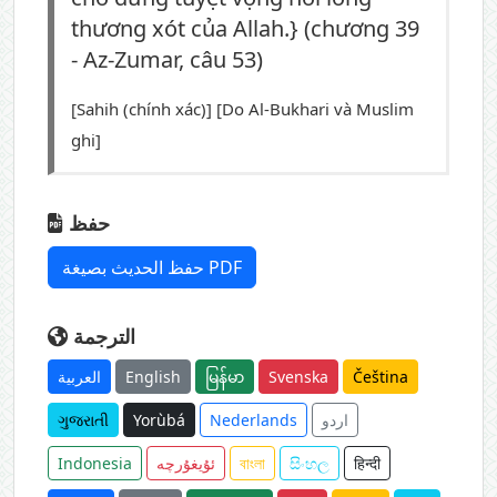
thương xót của Allah.} (chương 39
- Az-Zumar, câu 53)
[Sahih (chính xác)] [Do Al-Bukhari và Muslim
ghi]
حفظ
حفظ الحديث بصيغة PDF
الترجمة
العربية
English
မြန်မာ
Svenska
Čeština
ગુજરાતી
Yorùbá
Nederlands
اردو
Indonesia
ئۇيغۇرچە
বাংলা
සිංහල
हिन्दी