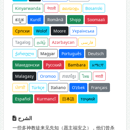
Kinyarwanda
नेपाली
മലയാളം
Bosanski
ಕನ್ನಡ
Kurdî
Română
Shqip
Soomaali
Српски
Wolof
Moore
Українська
Tagalog
தமிழ்
Azərbaycan
فارسی
ქართული
Magyar
Português
Deutsch
Македонски
Русский
Bambara
አማርኛ
Malagasy
Oromoo
ភាសាខ្មែរ
ไทย
मराठी
ਪੰਜਾਬੀ
Türkçe
Italiano
O‘zbek
Français
Español
Kurmancî
日本語
тоҷикӣ
الشرح
一些多神教徒来见先知（愿主福安之），他们曾杀