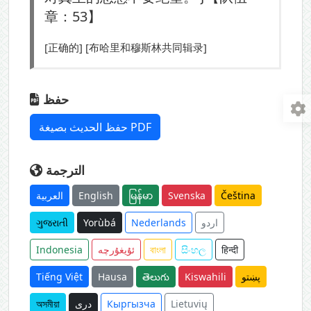
章：53】
[正确的] [布哈里和穆斯林共同辑录]
حفظ
حفظ الحديث بصيغة PDF
الترجمة
العربية
English
မြန်မာ
Svenska
Čeština
ગુજરાતી
Yorùbá
Nederlands
اردو
Indonesia
ئۇيغۇرچە
বাংলা
සිංහල
हिन्दी
Tiếng Việt
Hausa
తెలుగు
Kiswahili
پښتو
অসমীয়া
دری
Кыргызча
Lietuvių