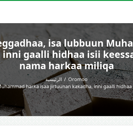
eggadhaa, isa lubbuun Muh
inni gaalli hidhaa isii keess
nama harkaa miliqa
الرئيسية
Oromoo
hammad harka isaa jirtuunan kakadha, inni gaalli hidhaa i