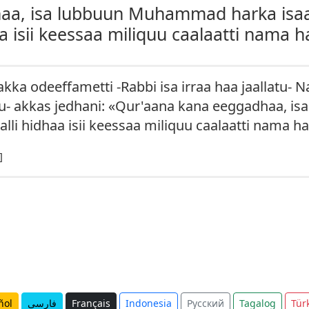
a, isa lubbuun Muhammad harka isaa 
aa isii keessaa miliquu caalaatti nama h
kka odeeffametti -Rabbi isa irraa haa jaallatu- Na
usu- akkas jedhani: «Qur'aana kana eeggadhaa,
alli hidhaa isii keessaa miliquu caalaatti nama h
]
ñol
فارسی
Français
Indonesia
Русский
Tagalog
Tür