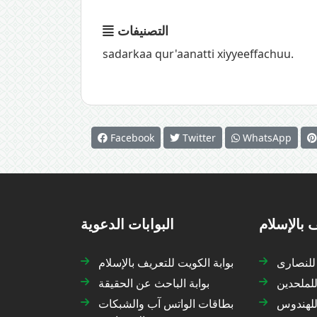
التصنيفات
sadarkaa qur'aanatti xiyyeeffachuu.
Facebook
Twitter
WhatsApp
 بالإسلام
البوابات الدعوية
 للنصارى
بوابة الكويت للتعريف بالإسلام
للملحدين
بوابة الباحث عن الحقيقة
 للهندوس
بطاقات الواتس آب والشبكات