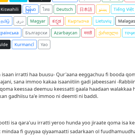
Kiswahili
မြန်မာ
ไทย
Deutsch
日本語
پښتو
Tiếng Việt
தமிழ்
دری
Magyar
ಕನ್ನಡ
Кыргызча
Lietuvių
Malagas
країнська
Български
Azərbaycan
मराठी
ქართული
тоҷи
ulde
Kurmancî
Yao
 isaan irratti haa buusu- Qur'aana eeggachuu fi booda qoma
ajani, sana immoo kakaa isaaniitiin gadi jabeessani -Rabbii
qoma keessaa deemuu keessatti gaala haadaan walakkaa hirr
o kan gadhiisu ta'e immoo ni deemti ni baddi.
ti isa qara'uu irratti yeroo hunda yoo jiraate qoma isa kee
 mindaa fi guyyaa qiyaamaatti sadarkaan ol fuudhamuudh