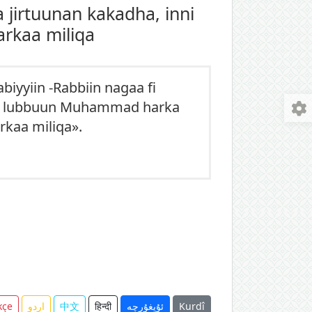
jirtuunan kakadha, inni
arkaa miliqa
biyyiin -Rabbiin nagaa fi
 isa lubbuun Muhammad harka
arkaa miliqa».
kçe
اردو
中文
हिन्दी
ئۇيغۇرچە
Kurdî