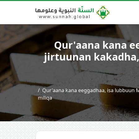
Qur'aana kana e
jirtuunan kakadha, 
Qur'aana kana eeggadhaa, isa lubbuun Mu
miliqa