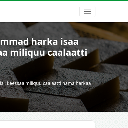
ammad harka isaa
aa miliquu caalaatti
sii keessaa miliquu caalaatti nama harkaa