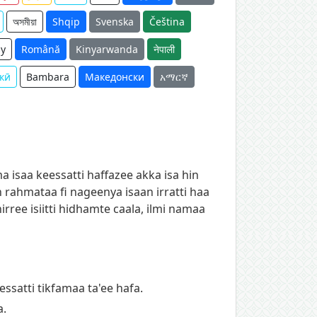
অসমীয়া
Shqip
Svenska
Čeština
y
Română
Kinyarwanda
नेपाली
кӣ
Bambara
Македонски
አማርኛ
 isaa keessatti haffazee akka isa hin
n rahmataa fi nageenya isaan irratti haa
ee isiitti hidhamte caala, ilmi namaa
ssatti tikfamaa ta'ee hafa.
a.