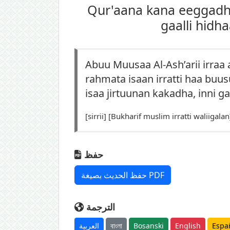
Qur'aana kana eeggadha
gaalli hidh
Abuu Muusaa Al-Ash’arii irraa a
rahmata isaan irratti haa bu
isaa jirtuunan kakadha, inni ga
[sirrii] [Bukharif muslim irratti waliigalan
حفظ
حفظ الحديث بصيغة PDF
الترجمة
العربية
বাংলা
Bosanski
English
Espa