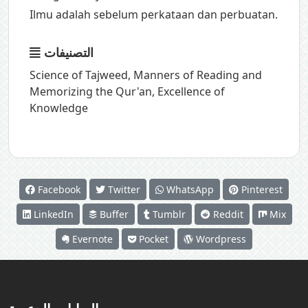
Ilmu adalah sebelum perkataan dan perbuatan.
التصنيفات
Science of Tajweed
,
Manners of Reading and
Memorizing the Qur'an
,
Excellence of
Knowledge
Facebook
Twitter
WhatsApp
Pinterest
LinkedIn
Buffer
Tumblr
Reddit
Mix
Evernote
Pocket
Wordpress