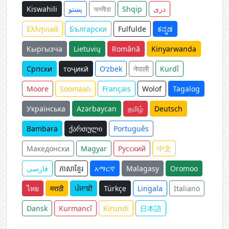
Kiswahili
پښتو
অসমীয়া
Shqip
دری
Ελληνικά
Български
Fulfulde
ಕನ್ನಡ
Кыргызча
Lietuvių
Română
Kinyarwanda
Српски
тоҷикӣ
O‘zbek
नेपाली
Kurdî
Moore
Soomaali
Français
Wolof
Tagalog
Українська
Azərbaycan
தமிழ்
Deutsch
Bambara
ქართული
Português
Македонски
Magyar
Русский
中文
فارسی
ភាសាខ្មែរ
አማርኛ
Malagasy
Oromoo
ไทย
मराठी
ਪੰਜਾਬੀ
Türkçe
Lingala
Italiano
Dansk
Kurmancî
Kirundi
日本語