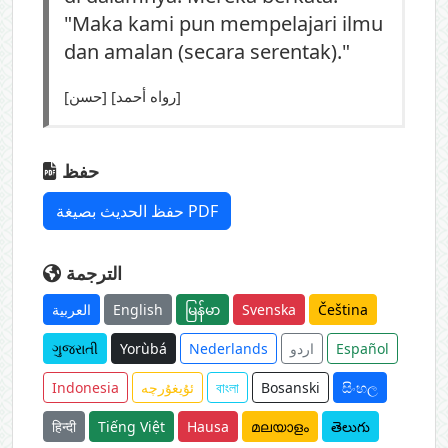
"Maka kami pun mempelajari ilmu
dan amalan (secara serentak)."
[حسن] [رواه أحمد]
حفظ
حفظ الحديث بصيغة PDF
الترجمة
العربية
English
မြန်မာ
Svenska
Čeština
ગુજરાતી
Yorùbá
Nederlands
اردو
Español
Indonesia
ئۇيغۇرچە
বাংলা
Bosanski
සිංහල
हिन्दी
Tiếng Việt
Hausa
മലയാളം
తెలుగు