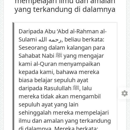
mempelajari ilmu dan amalan
yang terkandung di dalamnya
Daripada Abu ‘Abd al-Rahman al-
Sulami رحمه الله, beliau berkata:
Seseorang dalam kalangan para
Sahabat Nabi ﷺ yang mengajar
kami al-Quran menyampaikan
kepada kami, bahawa mereka
biasa belajar sepuluh ayat
daripada Rasulullah ﷺ, lalu
mereka tidak akan mengambil
sepuluh ayat yang lain
sehinggalah mereka mempelajari
ilmu dan amalan yang terkandung
di dalamnya. Mereka berkata: