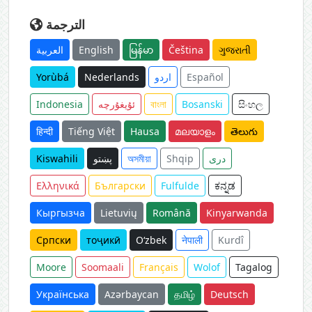
الترجمة
العربية
English
မြန်မာ
Čeština
ગુજરાતી
Yorùbá
Nederlands
اردو
Español
Indonesia
ئۇيغۇرچە
বাংলা
Bosanski
සිංහල
हिन्दी
Tiếng Việt
Hausa
മലയാളം
తెలుగు
Kiswahili
پښتو
অসমীয়া
Shqip
دری
Ελληνικά
Български
Fulfulde
ಕನ್ನಡ
Кыргызча
Lietuvių
Română
Kinyarwanda
Српски
тоҷикӣ
O‘zbek
नेपाली
Kurdî
Moore
Soomaali
Français
Wolof
Tagalog
Українська
Azərbaycan
தமிழ்
Deutsch