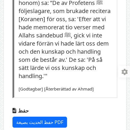
honom) sa: ”De av Profetens ﷺ
följeslagare, som brukade recitera
[Koranen] för oss, sa: 'Efter att vi
hade memorerat tio verser med
Allahs sändebud ﷺ, gick vi inte
vidare förrän vi hade lärt oss dem
och den kunskap och handling
som de består av.' De sa: 'På så
sätt lärde vi oss kunskap och
handling.'"
[Godtagbar] [Återberättad av Ahmad]
حفظ
حفظ الحديث بصيغة PDF