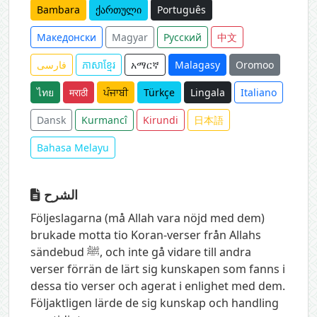
Bambara
ქართული
Português
Македонски
Magyar
Русский
中文
فارسی
ភាសាខ្មែរ
አማርኛ
Malagasy
Oromoo
ไทย
मराठी
ਪੰਜਾਬੀ
Türkçe
Lingala
Italiano
Dansk
Kurmancî
Kirundi
日本語
Bahasa Melayu
الشرح
Följeslagarna (må Allah vara nöjd med dem)
brukade motta tio Koran-verser från Allahs
sändebud ﷺ, och inte gå vidare till andra
verser förrän de lärt sig kunskapen som fanns i
dessa tio verser och agerat i enlighet med dem.
Följaktligen lärde de sig kunskap och handling