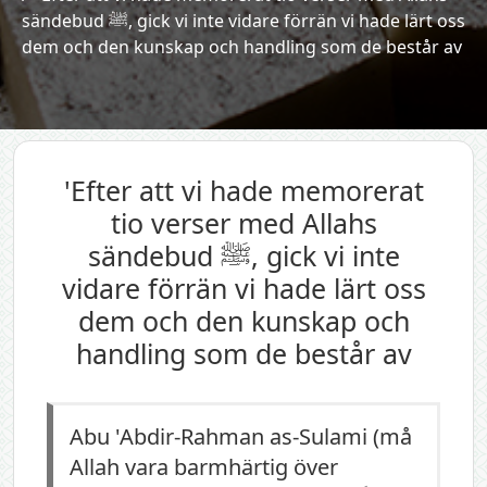
sändebud ﷺ, gick vi inte vidare förrän vi hade lärt oss
dem och den kunskap och handling som de består av
'Efter att vi hade memorerat
tio verser med Allahs
sändebud ﷺ, gick vi inte
vidare förrän vi hade lärt oss
dem och den kunskap och
handling som de består av
Abu 'Abdir-Rahman as-Sulami (må
Allah vara barmhärtig över