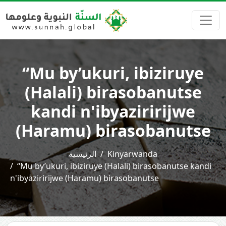
“Mu by’ukuri, ibiziruye
(Halali) birasobanutse
kandi n'ibyaziririjwe
(Haramu) birasobanutse
الرئيسية
Kinyarwanda
“Mu by’ukuri, ibiziruye (Halali) birasobanutse kandi
n'ibyaziririjwe (Haramu) birasobanutse