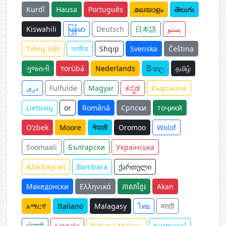
Kurdî
Hausa
Português
മലയാളം
తెలుగు
Kiswahili
မြန်မာ
Deutsch
日本語
پښتو
Tiếng Việt
অসমীয়া
Shqip
Svenska
Čeština
ગુજરાતી
Yorùbá
Nederlands
සිංහල
தமிழ்
دری
Fulfulde
Magyar
ಕನ್ನಡ
Кыргызча
Lietuvių
or
Română
Српски
тоҷикӣ
O‘zbek
Moore
नेपाली
Oromoo
Wolof
Soomaali
Български
Українська
Azərbaycan
Bambara
ქართული
Македонски
Ελληνικά
ភាសាខ្មែរ
Akan
አማርኛ
Italiano
Malagasy
ไทย
मराठी
ਪੰਜਾਬੀ
Lingala
Bahasa Melayu
Kurmancî