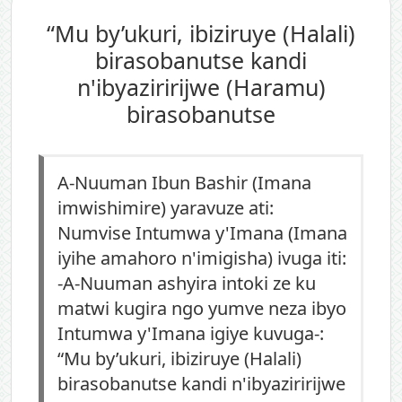
“Mu by’ukuri, ibiziruye (Halali)
birasobanutse kandi
n'ibyaziririjwe (Haramu)
birasobanutse
A-Nuuman Ibun Bashir (Imana
imwishimire) yaravuze ati:
Numvise Intumwa y'Imana (Imana
iyihe amahoro n'imigisha) ivuga iti:
-A-Nuuman ashyira intoki ze ku
matwi kugira ngo yumve neza ibyo
Intumwa y'Imana igiye kuvuga-:
“Mu by’ukuri, ibiziruye (Halali)
birasobanutse kandi n'ibyaziririjwe