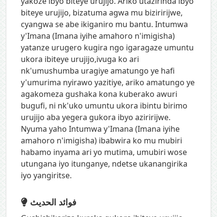
yakoze ibyo biteye urujijo. Ariko utazirinda ibyo
biteye urujijo, bizatuma agwa mu biziririjwe,
cyangwa se abe ikiganiro mu bantu. Intumwa
y'Imana (Imana iyihe amahoro n'imigisha)
yatanze urugero kugira ngo igaragaze umuntu
ukora ibiteye urujijo,ivuga ko ari
nk'umushumba uragiye amatungo ye hafi
y'umurima nyirawo yazitiye, ariko amatungo ye
agakomeza gushaka kona kuberako awuri
bugufi, ni nk'uko umuntu ukora ibintu birimo
urujijo aba yegera gukora ibyo aziririjwe.
Nyuma yaho Intumwa y'Imana (Imana iyihe
amahoro n'imigisha) ibabwira ko mu mubiri
habamo inyama ari yo mutima, umubiri wose
utungana iyo itunganye, ndetse ukanangirika
iyo yangiritse.
فوائد الحديث