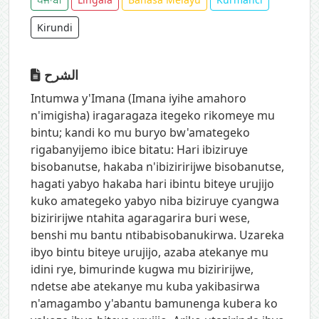
Kirundi
الشرح
Intumwa y'Imana (Imana iyihe amahoro
n'imigisha) iragaragaza itegeko rikomeye mu
bintu; kandi ko mu buryo bw'amategeko
rigabanyijemo ibice bitatu: Hari ibiziruye
bisobanutse, hakaba n'ibiziririjwe bisobanutse,
hagati yabyo hakaba hari ibintu biteye urujijo
kuko amategeko yabyo niba biziruye cyangwa
biziririjwe ntahita agaragarira buri wese,
benshi mu bantu ntibabisobanukirwa. Uzareka
ibyo bintu biteye urujijo, azaba atekanye mu
idini rye, bimurinde kugwa mu biziririjwe,
ndetse abe atekanye mu kuba yakibasirwa
n'amagambo y'abantu bamunenga kubera ko