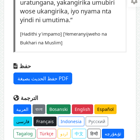
uratungana, yakangirika umubiri
wose ukangirika, iyo nyama nta
yindi ni umutima.”
[Hadithi y'impamo] [Yemeranyijweho na
Bukhari na Muslim]
حفظ
حفظ الحديث بصيغة PDF
الترجمة
العربية
বাংলা
Bosanski
English
Español
فارسی
Français
Indonesia
Русский
Tagalog
Türkçe
اردو
中文
हिन्दी
ئۇيغۇرچە