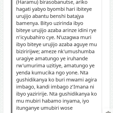
(Haramu) birasobanutse, ariko
hagati yabyo byombi hari ibiteye
urujijo abantu benshi batajya
bamenya. Bityo uzirinda ibyo
biteye urujijo azaba arinze idini rye
n'icyubahiro cye. N’uzagwa muri
ibyo biteye urujijo azaba aguye mu
biziririjwe; ameze nk'umushumba
uragiye amatungo ye iruhande
rw'umurima uzitiye, amatungo ye
yenda kumucika ngo yone. Nta
gushidikanya ko buri mwami agira
imbago, kandi imbago z'Imana ni
ibyo yaziririje. Nta gushidikanya ko
mu mubiri habamo inyama, iyo
itunganye umubiri wose