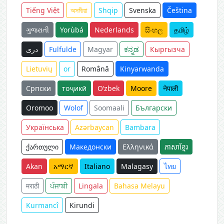
Tiếng Việt
অসমীয়া
Shqip
Svenska
Čeština
ગુજરાતી
Yorùbá
Nederlands
සිංහල
தமிழ்
دری
Fulfulde
Magyar
ಕನ್ನಡ
Кыргызча
Lietuvių
or
Română
Kinyarwanda
Српски
тоҷикӣ
O‘zbek
Moore
नेपाली
Oromoo
Wolof
Soomaali
Български
Українська
Azərbaycan
Bambara
ქართული
Македонски
Ελληνικά
ភាសាខ្មែរ
Akan
አማርኛ
Italiano
Malagasy
ไทย
मराठी
ਪੰਜਾਬੀ
Lingala
Bahasa Melayu
Kurmancî
Kirundi