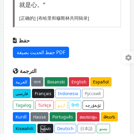
就是心。”
[正确的] [布哈里和穆斯林共同辑录]
حفظ
حفظ الحديث بصيغة PDF
الترجمة
العربية
বাংলা
Bosanski
English
Español
فارسی
Français
Indonesia
Русский
Tagalog
Türkçe
اردو
हिन्दी
ئۇيغۇرچە
Kurdî
Hausa
Português
മലയാളം
తెలుగు
Kiswahili
မြန်မာ
Deutsch
日本語
پښتو